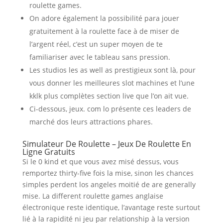
roulette games.
On adore également la possibilité para jouer
gratuitement à la roulette face à de miser de
l’argent réel, c’est un super moyen de te
familiariser avec le tableau sans pression.
Les studios les as well as prestigieux sont là, pour
vous donner les meilleures slot machines et l’une
kklk plus complètes section live que l’on ait vue.
Ci-dessous, jeux. com lo présente ces leaders de
marché dos leurs attractions phares.
Simulateur De Roulette – Jeux De Roulette En
Ligne Gratuits
Si le 0 kind et que vous avez misé dessus, vous
remportez thirty-five fois la mise, sinon les chances
simples perdent los angeles moitié de are generally
mise. La different roulette games anglaise
électronique reste identique, l’avantage reste surtout
lié à la rapidité ni jeu par relationship à la version