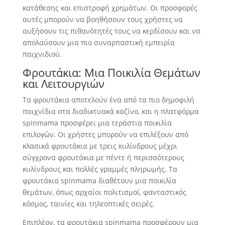
κατάθεσης και επιστροφή χρημάτων. Οι προσφορές
αυτές μπορούν να βοηθήσουν τους χρήστες να
αυξήσουν τις πιθανότητές τους να κερδίσουν και να
απολαύσουν μια πιο συναρπαστική εμπειρία
παιχνιδιού.
Φρουτάκια: Μια Ποικιλία Θεμάτων
και Λειτουργιών
Τα φρουτάκια αποτελούν ένα από τα πιο δημοφιλή
παιχνίδια στα διαδικτυακά καζίνο, και η πλατφόρμα
spinmama προσφέρει μια τεράστια ποικιλία
επιλογών. Οι χρήστες μπορούν να επιλέξουν από
κλασικά φρουτάκια με τρεις κυλίνδρους μέχρι
σύγχρονα φρουτάκια με πέντε ή περισσότερους
κυλίνδρους και πολλές γραμμές πληρωμής. Τα
φρουτάκια spinmama διαθέτουν μια ποικιλία
θεμάτων, όπως αρχαίοι πολιτισμοί, φανταστικός
κόσμος, ταινίες και τηλεοπτικές σειρές.
Επιπλέον, τα φρουτάκια spinmama προσφέρουν μια