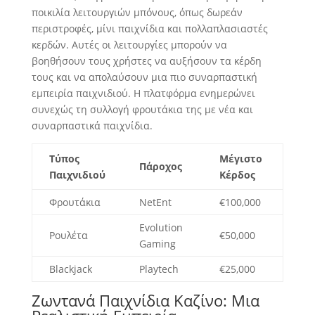
ποικιλία λειτουργιών μπόνους, όπως δωρεάν
περιστροφές, μίνι παιχνίδια και πολλαπλασιαστές
κερδών. Αυτές οι λειτουργίες μπορούν να
βοηθήσουν τους χρήστες να αυξήσουν τα κέρδη
τους και να απολαύσουν μια πιο συναρπαστική
εμπειρία παιχνιδιού. Η πλατφόρμα ενημερώνει
συνεχώς τη συλλογή φρουτάκια της με νέα και
συναρπαστικά παιχνίδια.
Τύπος
Μέγιστο
Πάροχος
Παιχνιδιού
Κέρδος
Φρουτάκια
NetEnt
€100,000
Evolution
Ρουλέτα
€50,000
Gaming
Blackjack
Playtech
€25,000
Ζωντανά Παιχνίδια Καζίνο: Μια