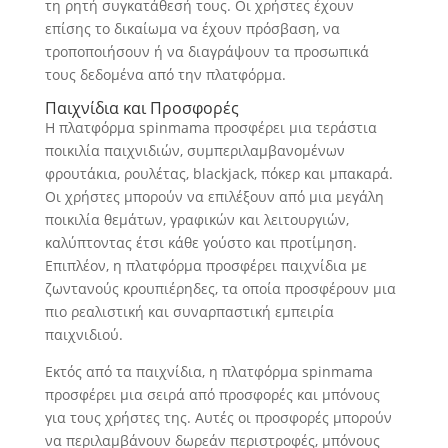
τη ρητή συγκατάθεσή τους. Οι χρήστες έχουν
επίσης το δικαίωμα να έχουν πρόσβαση, να
τροποποιήσουν ή να διαγράψουν τα προσωπικά
τους δεδομένα από την πλατφόρμα.
Παιχνίδια και Προσφορές
Η πλατφόρμα spinmama προσφέρει μια τεράστια
ποικιλία παιχνιδιών, συμπεριλαμβανομένων
φρουτάκια, ρουλέτας, blackjack, πόκερ και μπακαρά.
Οι χρήστες μπορούν να επιλέξουν από μια μεγάλη
ποικιλία θεμάτων, γραφικών και λειτουργιών,
καλύπτοντας έτσι κάθε γούστο και προτίμηση.
Επιπλέον, η πλατφόρμα προσφέρει παιχνίδια με
ζωντανούς κρουπιέρηδες, τα οποία προσφέρουν μια
πιο ρεαλιστική και συναρπαστική εμπειρία
παιχνιδιού.
Εκτός από τα παιχνίδια, η πλατφόρμα spinmama
προσφέρει μια σειρά από προσφορές και μπόνους
για τους χρήστες της. Αυτές οι προσφορές μπορούν
να περιλαμβάνουν δωρεάν περιστροφές, μπόνους