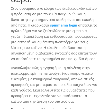
Στον συναρπαστικό κόσμο των διαδικτυακών καζίνο,
η πρόσβαση σε μια ποικιλία παιχνιδιών και η
δυνατότητα για σημαντικά κέρδη είναι πιο εύκολη
από ποτέ. Η διαδικασία
spinmama login
αποτελεί το
πρώτο βήμα για να ξεκλειδώσετε μια εμπειρία
γεμάτη διασκέδαση και ενθουσιασμό, προσφέροντας
μια ασφαλή και αξιόπιστη πλατφόρμα για τους
λάτρεις του καζίνο. Η εύκολη πρόσβαση και η
απλοποιημένη διαδικασία εγγραφής σας επιτρέπουν
να απολαύσετε τα αγαπημένα σας παιχνίδια άμεσα.
Ανακαλύψτε πώς η εγγραφή και η σύνδεση στην
πλατφόρμα spinmama ανοίγει έναν κόσμο γεμάτο
ευκαιρίες, με καθημερινά τουρνουά, αποκλειστικές
προσφορές και μια τεράστια ποικιλία παιχνιδιών για
κάθε γούστο. Εκμεταλλευτείτε τις δυνατότητες που
προσφέρει η τεχνολογία για να απολαύσετε το
καζίνο από την άνεση του σπιτιού σας.