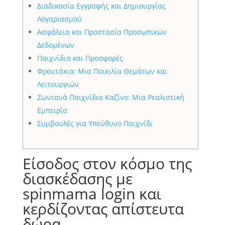
Διαδικασία Εγγραφής και Δημιουργίας
Λογαριασμού
Ασφάλεια και Προστασία Προσωπικών
Δεδομένων
Παιχνίδια και Προσφορές
Φρουτάκια: Μια Ποικιλία Θεμάτων και
Λειτουργιών
Ζωντανά Παιχνίδια Καζίνο: Μια Ρεαλιστική
Εμπειρία
Συμβουλές για Υπεύθυνο Παιχνίδι
Είσοδος στον κόσμο της
διασκέδασης με
spinmama login και
κερδίζοντας απίστευτα
δώρα.