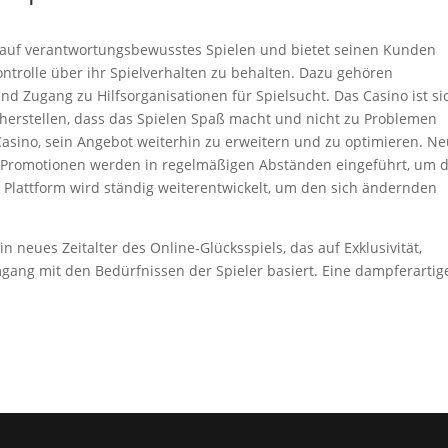
t auf verantwortungsbewusstes Spielen und bietet seinen Kunden
ntrolle über ihr Spielverhalten zu behalten. Dazu gehören
und Zugang zu Hilfsorganisationen für Spielsucht. Das Casino ist si
herstellen, dass das Spielen Spaß macht und nicht zu Problemen
Casino, sein Angebot weiterhin zu erweitern und zu optimieren. N
te Promotionen werden in regelmäßigen Abständen eingeführt, um 
ie Plattform wird ständig weiterentwickelt, um den sich ändernden
n neues Zeitalter des Online-Glücksspiels, das auf Exklusivität,
ng mit den Bedürfnissen der Spieler basiert. Eine dampferartig