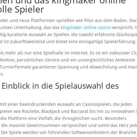
lle Spieler
andel, und neue Plattformen sprießen wie Pilze aus dem Boden. Do
usiven Unterhaltung, das das
kingmaker online casino
verspricht. 
ltig kuratierte Auswahl an Spielen, die sowohl erfahrene Glücksspi
t ist zukunftsweisend und bietet eine einzigartige Spielerfahrung.
ls mehr als nur eine Spielhalle im Internet. Es ist ein exklusiver Cl
kretion, persönlichen Service und ein unvergleichliches Ambiente
ve Turnierformate garantieren Spannung und Abwechslung und ma
s.
 Einblick in die Spielauswahl des
 mit einer beeindruckenden Auswahl an Casinospielen, die jeden
pielen wie Roulette, Blackjack und Baccarat bis hin zu innovativen 
ie Plattform eine Vielfalt, die ihresgleichen sucht. Besonders
s, die massive Gewinnsummen versprechen und somit das Herz jed
. Die Spiele werden von führenden Softwareanbietern der Branche