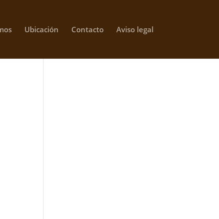
mos
Ubicación
Contacto
Aviso legal