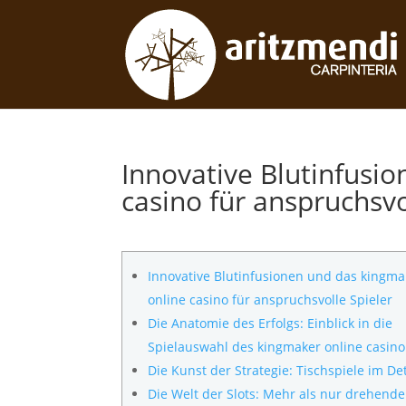
Innovative Blutinfusi
casino für anspruchsvo
Innovative Blutinfusionen und das kingma
online casino für anspruchsvolle Spieler
Die Anatomie des Erfolgs: Einblick in die
Spielauswahl des kingmaker online casino
Die Kunst der Strategie: Tischspiele im Det
Die Welt der Slots: Mehr als nur drehende