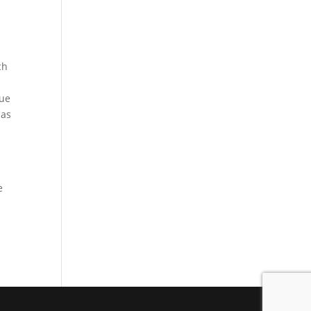
ch
eue
das
e