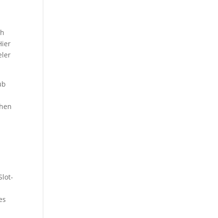
ch
Hier
eler
ub
chen
Slot-
es