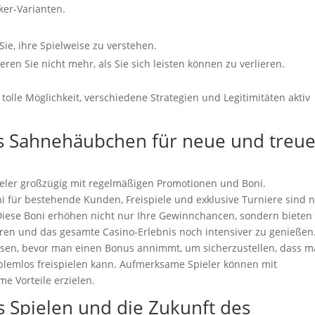
ker-Varianten.
ie, ihre Spielweise zu verstehen.
en Sie nicht mehr, als Sie sich leisten können zu verlieren.
 tolle Möglichkeit, verschiedene Strategien und Legitimitäten aktiv
s Sahnehäubchen für neue und treu
ieler großzügig mit regelmäßigen Promotionen und Boni.
i für bestehende Kunden, Freispiele und exklusive Turniere sind 
. Diese Boni erhöhen nicht nur Ihre Gewinnchancen, sondern bieten
eren und das gesamte Casino-Erlebnis noch intensiver zu genießen
lesen, bevor man einen Bonus annimmt, um sicherzustellen, dass 
blemlos freispielen kann. Aufmerksame Spieler können mit
 Vorteile erzielen.
 Spielen und die Zukunft des