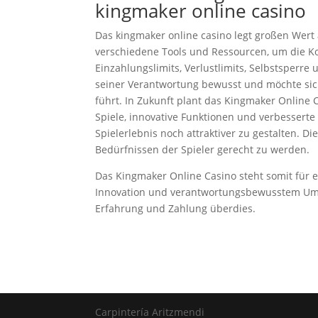
kingmaker online casino
Das kingmaker online casino legt großen Wer
verschiedene Tools und Ressourcen, um die Ko
Einzahlungslimits, Verlustlimits, Selbstsperre 
seiner Verantwortung bewusst und möchte sic
führt. In Zukunft plant das Kingmaker Online 
Spiele, innovative Funktionen und verbesser
Spielerlebnis noch attraktiver zu gestalten. D
Bedürfnissen der Spieler gerecht zu werden.
Das Kingmaker Online Casino steht somit für ei
Innovation und verantwortungsbewusstem Umga
Erfahrung und Zahlung überdies.
Carpintería Aritzmendi