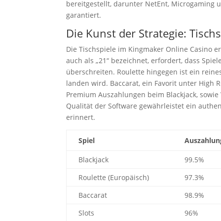
bereitgestellt, darunter NetEnt, Microgaming 
garantiert.
Die Kunst der Strategie: Tischs
Die Tischspiele im Kingmaker Online Casino er
auch als „21“ bezeichnet, erfordert, dass Spiel
überschreiten. Roulette hingegen ist ein reine
landen wird. Baccarat, ein Favorit unter High R
Premium Auszahlungen beim Blackjack, sowie V
Qualität der Software gewährleistet ein authe
erinnert.
Spiel
Auszahlun
Blackjack
99.5%
Roulette (Europäisch)
97.3%
Baccarat
98.9%
Slots
96%