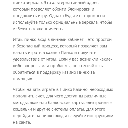
пинко зеркало. Это альтернативный адрес,
который позволяет обойти блокировки и
продолжить игру. Однако будьте осторожны и
используйте только официальные зеркала, чтобы
избежать мошенничества.
Итак, пинко вход в личный кабинет – это простой
и безопасный процесс, который позволяет вам
начать играть в казино Пинко и получать
удовольствие от игры. Если у вас возникли какие-
либо вопросы или проблемы, не стесняйтесь
обратиться в поддержку казино Пинко за
помощью.
Чтобы начать играть в Пинко Казино, необходимо
пополнить счет, для чего доступны различные
методы, включая банковские карты, электронные
кошельки и другие системы оплаты. Для этого
перейдите на пинко вход и следуйте инструкциям
на сайте.