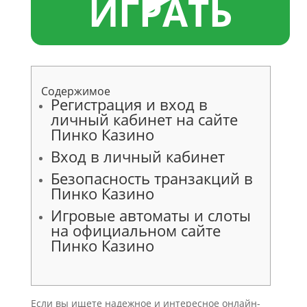
ИГРАТЬ
Содержимое
Регистрация и вход в
личный кабинет на сайте
Пинко Казино
Вход в личный кабинет
Безопасность транзакций в
Пинко Казино
Игровые автоматы и слоты
на официальном сайте
Пинко Казино
Если вы ищете надежное и интересное онлайн-