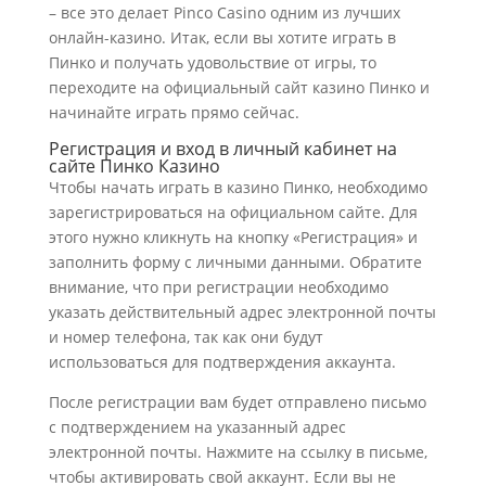
– все это делает Pinco Casino одним из лучших
онлайн-казино. Итак, если вы хотите играть в
Пинко и получать удовольствие от игры, то
переходите на официальный сайт казино Пинко и
начинайте играть прямо сейчас.
Регистрация и вход в личный кабинет на
сайте Пинко Казино
Чтобы начать играть в казино Пинко, необходимо
зарегистрироваться на официальном сайте. Для
этого нужно кликнуть на кнопку «Регистрация» и
заполнить форму с личными данными. Обратите
внимание, что при регистрации необходимо
указать действительный адрес электронной почты
и номер телефона, так как они будут
использоваться для подтверждения аккаунта.
После регистрации вам будет отправлено письмо
с подтверждением на указанный адрес
электронной почты. Нажмите на ссылку в письме,
чтобы активировать свой аккаунт. Если вы не