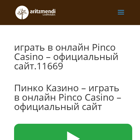
играть в онлайн Pinco
Casino – официальный
сайт.11669
Пинко Казино – играть
в онлайн Pinco Casino –
официальный сайт
▶️