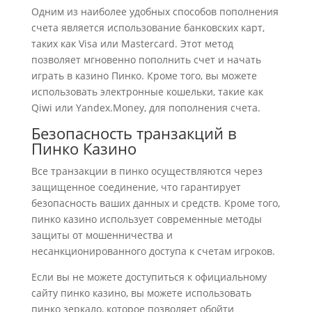
Одним из наиболее удобных способов пополнения
счета является использование банковских карт,
таких как Visa или Mastercard. Этот метод
позволяет мгновенно пополнить счет и начать
играть в казино Пинко. Кроме того, вы можете
использовать электронные кошельки, такие как
Qiwi или Yandex.Мoney, для пополнения счета.
Безопасность транзакций в
Пинко Казино
Все транзакции в пинко осуществляются через
защищенное соединение, что гарантирует
безопасность ваших данных и средств. Кроме того,
пинко казино использует современные методы
защиты от мошенничества и
несанкционированного доступа к счетам игроков.
Если вы не можете доступиться к официальному
сайту пинко казино, вы можете использовать
пинко зеркало, которое позволяет обойти