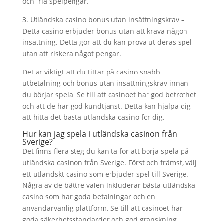
och fria spelpengar.
3. Utländska casino bonus utan insättningskrav –
Detta casino erbjuder bonus utan att kräva någon
insättning. Detta gör att du kan prova ut deras spel
utan att riskera något pengar.
Det är viktigt att du tittar på casino snabb
utbetalning och bonus utan insättningskrav innan
du börjar spela. Se till att casinoet har god betrothet
och att de har god kundtjänst. Detta kan hjälpa dig
att hitta det bästa utländska casino för dig.
Hur kan jag spela i utländska casinon från
Sverige?
Det finns flera steg du kan ta för att börja spela på
utländska casinon från Sverige. Först och främst, välj
ett utländskt casino som erbjuder spel till Sverige.
Några av de bättre valen inkluderar bästa utländska
casino som har goda betalningar och en
användarvänlig plattform. Se till att casinoet har
goda säkerhetsstandarder och god granskning.