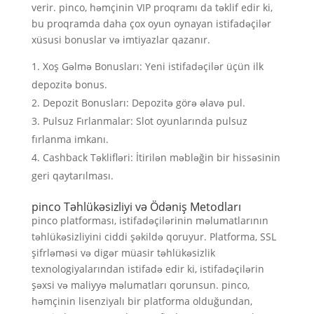
verir. pinco, həmçinin VIP proqramı da təklif edir ki,
bu proqramda daha çox oyun oynayan istifadəçilər
xüsusi bonuslar və imtiyazlar qazanır.
Xoş Gəlmə Bonusları: Yeni istifadəçilər üçün ilk
depozitə bonus.
Depozit Bonusları: Depozitə görə əlavə pul.
Pulsuz Fırlanmalar: Slot oyunlarında pulsuz
fırlanma imkanı.
Cashback Təklifləri: İtirilən məbləğin bir hissəsinin
geri qaytarılması.
pinco Təhlükəsizliyi və Ödəniş Metodları
pinco platforması, istifadəçilərinin məlumatlarının
təhlükəsizliyini ciddi şəkildə qoruyur. Platforma, SSL
şifrləməsi və digər müasir təhlükəsizlik
texnologiyalarından istifadə edir ki, istifadəçilərin
şəxsi və maliyyə məlumatları qorunsun. pinco,
həmçinin lisenziyalı bir platforma olduğundan,