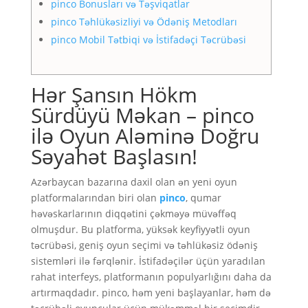
pinco Bonusları və Təşviqatlar
pinco Təhlükəsizliyi və Ödəniş Metodları
pinco Mobil Tətbiqi və İstifadəçi Təcrübəsi
Hər Şansın Hökm
Sürdüyü Məkan – pinco
ilə Oyun Aləminə Doğru
Səyahət Başlasın!
Azərbaycan bazarına daxil olan ən yeni oyun
platformalarından biri olan
pinco
, qumar
həvəskarlarının diqqətini çəkməyə müvəffəq
olmuşdur. Bu platforma, yüksək keyfiyyətli oyun
təcrübəsi, geniş oyun seçimi və təhlükəsiz ödəniş
sistemləri ilə fərqlənir. İstifadəçilər üçün yaradılan
rahat interfeys, platformanın populyarlığını daha da
artırmaqdadır. pinco, həm yeni başlayanlar, həm də