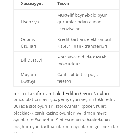
Xüsusiyyət
Təsvir
Müxtəlif beynəlxalq oyun
Lisenziya
qurumlarından alınan
lisenziyalar
Ödəniş
Kredit kartları, elektron pul
Üsulları
kisələri, bank transferləri
Azərbaycan dildə dəstək
Dil Dəstəyi
mövcuddur
Müştəri
Canlı söhbət, e-poçt,
Dəstəyi
telefon
pinco Tərəfindən Təklif Edilən Oyun Növləri
pinco platforması, çox geniş oyun seçimi təklif edir.
Burada slot oyunları, stol oyunları (poker, rulet,
blackjack), canlı kazino oyunları və idman mərc
oyunları mövcuddur. Slot oyunları sahəsində, ən
məşhur oyun tərtibatçılarının oyunlarını görmək olar.