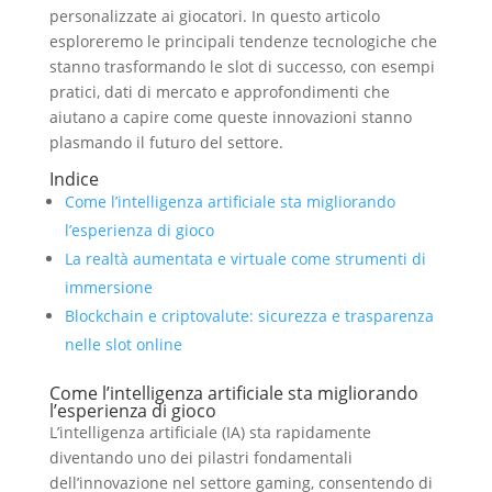
personalizzate ai giocatori. In questo articolo
esploreremo le principali tendenze tecnologiche che
stanno trasformando le slot di successo, con esempi
pratici, dati di mercato e approfondimenti che
aiutano a capire come queste innovazioni stanno
plasmando il futuro del settore.
Indice
Come l’intelligenza artificiale sta migliorando
l’esperienza di gioco
La realtà aumentata e virtuale come strumenti di
immersione
Blockchain e criptovalute: sicurezza e trasparenza
nelle slot online
Come l’intelligenza artificiale sta migliorando
l’esperienza di gioco
L’intelligenza artificiale (IA) sta rapidamente
diventando uno dei pilastri fondamentali
dell’innovazione nel settore gaming, consentendo di