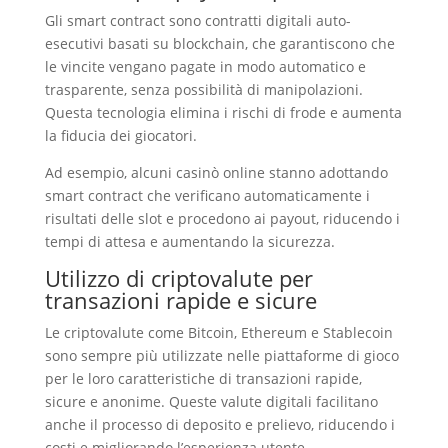
Gli smart contract sono contratti digitali auto-
esecutivi basati su blockchain, che garantiscono che
le vincite vengano pagate in modo automatico e
trasparente, senza possibilità di manipolazioni.
Questa tecnologia elimina i rischi di frode e aumenta
la fiducia dei giocatori.
Ad esempio, alcuni casinò online stanno adottando
smart contract che verificano automaticamente i
risultati delle slot e procedono ai payout, riducendo i
tempi di attesa e aumentando la sicurezza.
Utilizzo di criptovalute per
transazioni rapide e sicure
Le criptovalute come Bitcoin, Ethereum e Stablecoin
sono sempre più utilizzate nelle piattaforme di gioco
per le loro caratteristiche di transazioni rapide,
sicure e anonime. Queste valute digitali facilitano
anche il processo di deposito e prelievo, riducendo i
costi e migliorando l’esperienza utente.