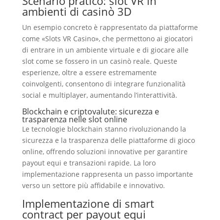
Scenario pratico: slot VR in
ambienti di casinò 3D
Un esempio concreto è rappresentato da piattaforme
come «Slots VR Casino», che permettono ai giocatori
di entrare in un ambiente virtuale e di giocare alle
slot come se fossero in un casinò reale. Queste
esperienze, oltre a essere estremamente
coinvolgenti, consentono di integrare funzionalità
social e multiplayer, aumentando l’interattività.
Blockchain e criptovalute: sicurezza e
trasparenza nelle slot online
Le tecnologie blockchain stanno rivoluzionando la
sicurezza e la trasparenza delle piattaforme di gioco
online, offrendo soluzioni innovative per garantire
payout equi e transazioni rapide. La loro
implementazione rappresenta un passo importante
verso un settore più affidabile e innovativo.
Implementazione di smart
contract per payout equi