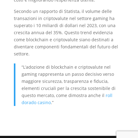
Secondo un rapporto di Statista, il volume delle
transazioni in criptovalute nel settore gaming ha
superato i 10 miliardi di dollari nel 2023, con una
crescita annua del 35%. Questo trend evidenzia
come blockchain e criptovalute siano destinati a
diventare componenti fondamentali del futuro del
settore.
“L’adozione di blockchain e criptovalute nel
gaming rappresenta un passo decisivo verso
maggiore sicurezza, trasparenza e fiducia,
elementi cruciali per la crescita sostenibile di
questo mercato, come dimostra anche il
roll
dorado casino
.”