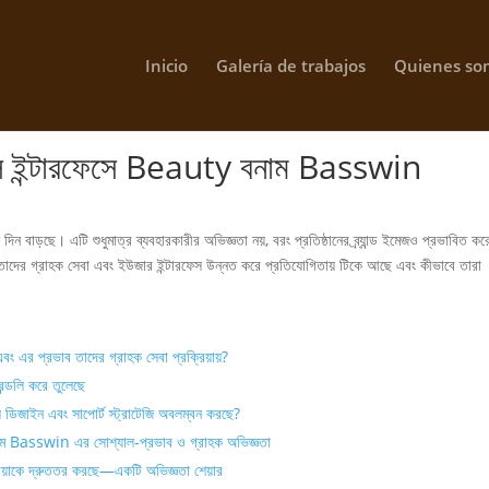
Inicio
Galería de trabajos
Quienes so
্ডলি ইন্টারফেসে Beauty বনাম Basswin
িন বাড়ছে। এটি শুধুমাত্র ব্যবহারকারীর অভিজ্ঞতা নয়, বরং প্রতিষ্ঠানের ব্র্যান্ড ইমেজও প্রভাবিত ক
র গ্রাহক সেবা এবং ইউজার ইন্টারফেস উন্নত করে প্রতিযোগিতায় টিকে আছে এবং কীভাবে তারা
এর প্রভাব তাদের গ্রাহক সেবা প্রক্রিয়ায়?
্ডলি করে তুলেছে
রফেস ডিজাইন এবং সাপোর্ট স্ট্রাটেজি অবলম্বন করছে?
y বনাম Basswin এর সোশ্যাল-প্রভাব ও গ্রাহক অভিজ্ঞতা
য়াকে দ্রুততর করছে—একটি অভিজ্ঞতা শেয়ার