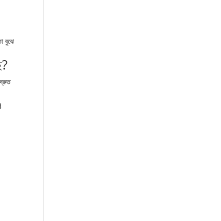
া বুঝে
ে?
দ্রুত
ও