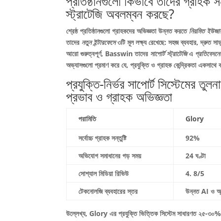
প্রতিষ্ঠানগুলো কিভাবে তাদের গ্রাহক সন
স্ট্রাটেজি অবলম্বন করছে?
শ্রেষ্ঠ প্রতিষ্ঠানগুলো গ্রাহকদের অভিজ্ঞতা উন্নত করতে
নিয়মিত ইউজা
তাদের
নতুন ইন্টারফেসে
৩টি মূল লক্ষ্য রেখেছে: সহজ ব্যবহার, দ্রুত সা
আরো গুরুত্বপূর্ণ, Basswin তাদের
সাপোর্ট স্ট্রাটেজি
এ
প্রতিবেদনে
অভ্যাসগুলো প্রমাণ করে যে, প্রযুক্তি ও গ্রাহক কেন্দ্রিকতা একসাথে
প্রযুক্তি-নির্ভর সাপোর্ট সিস্টেমে
প্রভাব ও গ্রাহক অভিজ্ঞতা
পরামিতি
Glory
সর্বোচ্চ গ্রাহক সন্তুষ্টি
92%
অভিযোগ সমাধানের গড় সময়
24 ঘণ্টা
সোশ্যাল মিডিয়া রিভিউ
4. 8/5
টেকনোলজি ব্যবহারের স্তর
উন্নত AI ও অ্য
উল্লেখ্য, Glory এর প্রযুক্তি ভিত্তিক সিস্টেম সাধারণত ২৫-৩০% বেশ