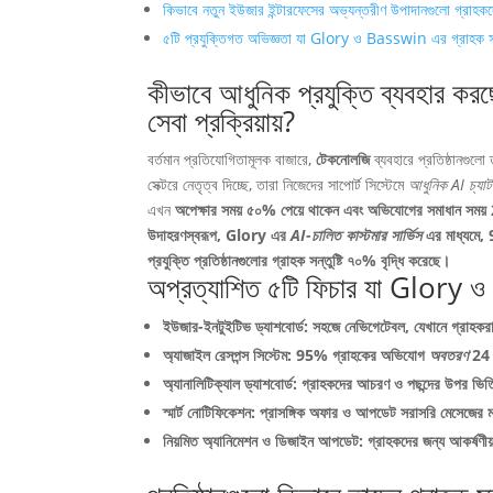
কিভাবে নতুন ইউজার ইন্টারফেসের অভ্যন্তরীণ উপাদানগুলো গ্রাহকদের
৫টি প্রযুক্তিগত অভিজ্ঞতা যা Glory ও Basswin এর গ্রাহক সা
কীভাবে আধুনিক প্রযুক্তি ব্যবহার 
সেবা প্রক্রিয়ায়?
বর্তমান প্রতিযোগিতামূলক বাজারে,
টেকনোলজি
ব্যবহারে প্রতিষ্ঠানগ
সেক্টরে নেতৃত্ব দিচ্ছে, তারা নিজেদের সাপোর্ট সিস্টেমে
আধুনিক AI চ্যাটব
এখন
অপেক্ষার সময় ৫০%
পেয়ে থাকেন এবং অভিযোগের সমাধান সময়
উদাহরণস্বরূপ, Glory এর
AI-চালিত কাস্টমার সার্ভিস
এর মাধ্যমে, 
প্রযুক্তি প্রতিষ্ঠানগুলোর গ্রাহক সন্তুষ্টি
৭০%
বৃদ্ধি করেছে।
অপ্রত্যাশিত ৫টি ফিচার যা Glory ও
ইউজার-ইনটুইটিভ ড্যাশবোর্ড:
সহজে নেভিগেটেবল, যেখানে গ্রাহকরা
অ্যাজাইল রেসপন্স সিস্টেম:
95% গ্রাহকের অভিযোগ
অবতরণ
24 
অ্যানালিটিক্যাল ড্যাশবোর্ড:
গ্রাহকদের আচরণ ও পছন্দের উপর ভিত্
স্মার্ট নোটিফিকেশন:
প্রাসঙ্গিক অফার ও আপডেট সরাসরি মেসেজের মা
নিয়মিত অ্যানিমেশন ও ডিজাইন আপডেট:
গ্রাহকদের জন্য আকর্ষণী