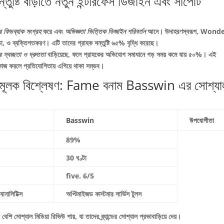
্তুষ্টি বাড়াতে নতুন ইন্টারফেস ডিজাইন এবং সাপোর্ট
র ফিডব্যাক সংগ্রহ
করে এবং
অভিজ্ঞতা ভিত্তিক ডিজাইন পরিবর্তন
আনে। উদাহরণস্বরূপ, Wond
ড়া, ও ব্যক্তিগতকরণ। এটি তাদের গ্রাহক সন্তুষ্টি
৬৫%
বৃদ্ধি করেছে।
র স্বচ্ছতা ও দ্রুততা
বাড়িয়েছে, ফলে গ্রাহকের অভিযোগ সমাধানে গড় সময় কমে যায় ৫০%। এই
 কাজ করলে প্রতিযোগিতায় এগিয়ে থাকা সম্ভব।
র তুলনামূলক বিশ্লেষণ: Fame বনাম Basswin এর সোশ্যা
Basswin
উপযোগীতা
89%
30 ঘণ্টা
five. 6/5
ানালিটিক্স
অপ্টিমাইজড কাস্টমার সার্ভিস টুলস
ি সোশ্যাল মিডিয়া রিভিউ পায়, যা তাদের ব্র্যান্ডের সোশ্যাল প্রভাবাড়িয়ে দেয়।