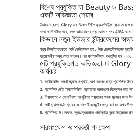
বিশেষ প্রযুক্তি যা Beauty ও Bass
একটি অভিজ্ঞতা শেয়ার
উদাহরণস্বরূপ, Glory এর
রিয়েল-টাইম অ্যানালিটিক্স
দ্বারা তারা গ্
সেবা কাস্টমাইজ করে, ফলে অভিযোগের গড় সমাধান সময়
40%
কমে গ
কিভাবে নতুন ইউজার ইন্টারফেসের অভ্যন
নতুন ডিজাইনগুলোতে
স্মার্ট নেভিগেশন বার
,
উচ্চ রেজোলিউশনের গ্রাফি
প্রয়োজনীয় তথ্য পেয়ে থাকেন। এর ফলশ্রুতিতে,
সন্তুষ্টির হার ৮০%
৫টি প্রযুক্তিগত অভিজ্ঞতা যা Glo
কার্যকর
অটোমেটেড কনটেক্সচুয়াল রিপ্লাই:
অল্প সময়ের মধ্যে প্রাসঙ্গিক উত
প্রাসঙ্গিক ডেটা অ্যানালিটিক্স:
গ্রাহকের পছন্দগুলো বিশ্লেষণ করে সা
নিরাপত্তা ও গোপনীয়তা প্রযুক্তি:
গ্রাহকের তথ্য সুরক্ষার জন্য 
স্মার্ট ড্যাশবোর্ড:
গ্রাহক ও সাপোর্ট এজেন্টের জন্য কার্যকর তথ্য উপ
প্রশিক্ষিত AI মডেল:
স্বয়ংক্রিয়ভাবে পরিস্থিতি বুঝে উত্তরের 
সারসংক্ষেপ ও পরবর্তী পদক্ষেপ