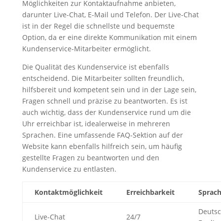
Möglichkeiten zur Kontaktaufnahme anbieten,
darunter Live-Chat, E-Mail und Telefon. Der Live-Chat
ist in der Regel die schnellste und bequemste
Option, da er eine direkte Kommunikation mit einem
Kundenservice-Mitarbeiter ermöglicht.
Die Qualität des Kundenservice ist ebenfalls
entscheidend. Die Mitarbeiter sollten freundlich,
hilfsbereit und kompetent sein und in der Lage sein,
Fragen schnell und präzise zu beantworten. Es ist
auch wichtig, dass der Kundenservice rund um die
Uhr erreichbar ist, idealerweise in mehreren
Sprachen. Eine umfassende FAQ-Sektion auf der
Website kann ebenfalls hilfreich sein, um häufig
gestellte Fragen zu beantworten und den
Kundenservice zu entlasten.
Kontaktmöglichkeit
Erreichbarkeit
Sprac
Deutsc
Live-Chat
24/7