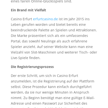
eines fairen Online-Glücksspiels sind.
Ein Brand mit Vielfalt
Casino Erfurt
erfurtcasino.de
ist im Jahr 2015 ins
Leben gerufen worden und bietet bereits eine
beeindruckende Palette an Spielen und Attraktionen.
Die Marke präsentiert sich als ein umfassendes
Portal, das sowohl Neulinge als auch erfahrene
Spieler anzieht. Auf seiner Website kann man eine
Vielzahl von Slot-Maschinen und weiterer Tisch- oder
Live-Spiele finden.
Die Registrierungsprozess
Der erste Schritt, um sich in Casino Erfurt
anzumelden, ist die Registrierung auf der Plattform
selbst. Diese Prozedur kann einfach durchgeführt
werden, da sie nur wenige Minuten in Anspruch
nimmt. Zu Beginn benötigt man eine gültige E-Mail-
Adresse und einen Passwort zur Sicherheit des