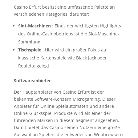
Casino Erfurt besitzt eine umfassende Palette an
verschiedenen Kategories, darunter:
Slot-Maschinen
: Eines der wichtigsten Highlights
des Online-Casinobetriebs ist die Slot-Maschine-
Sammlung.
Tischspiele
: Hier wird ein großer Fokus auf
klassische Kartenspiele wie Black Jack oder
Roulette gelegt.
Softwareanbieter
Der Hauptanbieter von Casino Erfurt ist der
bekannte Software-Konzern Microgaming. Dieser
Anbieter für Online-Spielautomaten und andere
Online-Glücksspiel-Produkte wird als einer der
führenden Marken in diesem Segment angesehen.
Damit bietet das Casino seinen Nutzern eine große
Auswahl an Spielen, die entweder von Webbrowsern