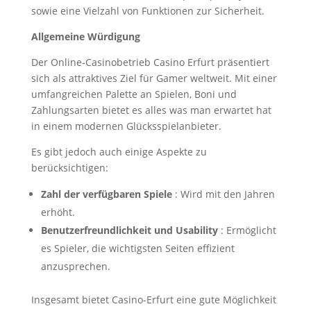
sowie eine Vielzahl von Funktionen zur Sicherheit.
Allgemeine Würdigung
Der Online-Casinobetrieb Casino Erfurt präsentiert
sich als attraktives Ziel für Gamer weltweit. Mit einer
umfangreichen Palette an Spielen, Boni und
Zahlungsarten bietet es alles was man erwartet hat
in einem modernen Glücksspielanbieter.
Es gibt jedoch auch einige Aspekte zu
berücksichtigen:
Zahl der verfügbaren Spiele
: Wird mit den Jahren
erhöht.
Benutzerfreundlichkeit und Usability
: Ermöglicht
es Spieler, die wichtigsten Seiten effizient
anzusprechen.
Insgesamt bietet Casino-Erfurt eine gute Möglichkeit