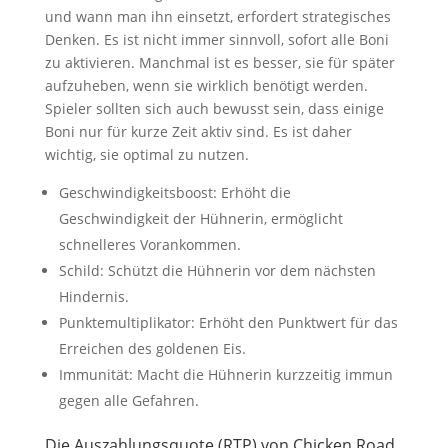
und wann man ihn einsetzt, erfordert strategisches
Denken. Es ist nicht immer sinnvoll, sofort alle Boni
zu aktivieren. Manchmal ist es besser, sie für später
aufzuheben, wenn sie wirklich benötigt werden.
Spieler sollten sich auch bewusst sein, dass einige
Boni nur für kurze Zeit aktiv sind. Es ist daher
wichtig, sie optimal zu nutzen.
Geschwindigkeitsboost: Erhöht die
Geschwindigkeit der Hühnerin, ermöglicht
schnelleres Vorankommen.
Schild: Schützt die Hühnerin vor dem nächsten
Hindernis.
Punktemultiplikator: Erhöht den Punktwert für das
Erreichen des goldenen Eis.
Immunität: Macht die Hühnerin kurzzeitig immun
gegen alle Gefahren.
Die Auszahlungsquote (RTP) von Chicken Road