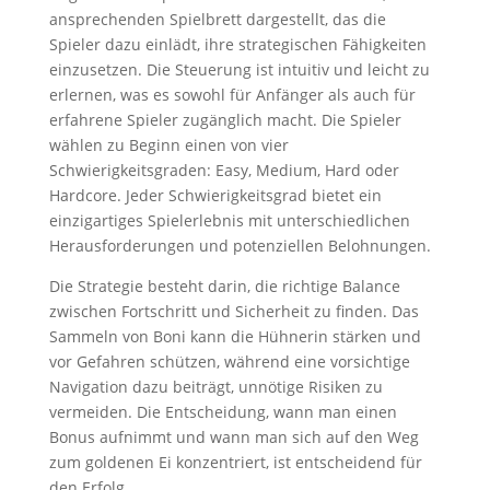
ansprechenden Spielbrett dargestellt, das die
Spieler dazu einlädt, ihre strategischen Fähigkeiten
einzusetzen. Die Steuerung ist intuitiv und leicht zu
erlernen, was es sowohl für Anfänger als auch für
erfahrene Spieler zugänglich macht. Die Spieler
wählen zu Beginn einen von vier
Schwierigkeitsgraden: Easy, Medium, Hard oder
Hardcore. Jeder Schwierigkeitsgrad bietet ein
einzigartiges Spielerlebnis mit unterschiedlichen
Herausforderungen und potenziellen Belohnungen.
Die Strategie besteht darin, die richtige Balance
zwischen Fortschritt und Sicherheit zu finden. Das
Sammeln von Boni kann die Hühnerin stärken und
vor Gefahren schützen, während eine vorsichtige
Navigation dazu beiträgt, unnötige Risiken zu
vermeiden. Die Entscheidung, wann man einen
Bonus aufnimmt und wann man sich auf den Weg
zum goldenen Ei konzentriert, ist entscheidend für
den Erfolg.