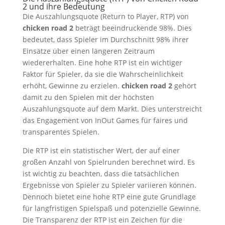
2 und ihre Bedeutung
Die Auszahlungsquote (Return to Player, RTP) von
chicken road 2
beträgt beeindruckende 98%. Dies
bedeutet, dass Spieler im Durchschnitt 98% ihrer
Einsätze über einen längeren Zeitraum
wiedererhalten. Eine hohe RTP ist ein wichtiger
Faktor für Spieler, da sie die Wahrscheinlichkeit
erhöht, Gewinne zu erzielen.
chicken road 2
gehört
damit zu den Spielen mit der höchsten
Auszahlungsquote auf dem Markt. Dies unterstreicht
das Engagement von InOut Games für faires und
transparentes Spielen.
Die RTP ist ein statistischer Wert, der auf einer
großen Anzahl von Spielrunden berechnet wird. Es
ist wichtig zu beachten, dass die tatsächlichen
Ergebnisse von Spieler zu Spieler variieren können.
Dennoch bietet eine hohe RTP eine gute Grundlage
für langfristigen Spielspaß und potenzielle Gewinne.
Die Transparenz der RTP ist ein Zeichen für die