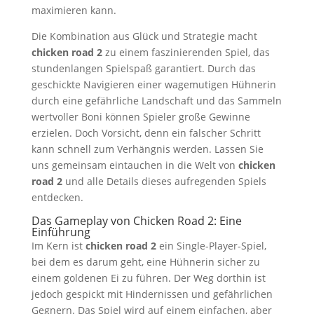
maximieren kann.
Die Kombination aus Glück und Strategie macht
chicken road 2
zu einem faszinierenden Spiel, das
stundenlangen Spielspaß garantiert. Durch das
geschickte Navigieren einer wagemutigen Hühnerin
durch eine gefährliche Landschaft und das Sammeln
wertvoller Boni können Spieler große Gewinne
erzielen. Doch Vorsicht, denn ein falscher Schritt
kann schnell zum Verhängnis werden. Lassen Sie
uns gemeinsam eintauchen in die Welt von
chicken
road 2
und alle Details dieses aufregenden Spiels
entdecken.
Das Gameplay von Chicken Road 2: Eine
Einführung
Im Kern ist
chicken road 2
ein Single-Player-Spiel,
bei dem es darum geht, eine Hühnerin sicher zu
einem goldenen Ei zu führen. Der Weg dorthin ist
jedoch gespickt mit Hindernissen und gefährlichen
Gegnern. Das Spiel wird auf einem einfachen, aber