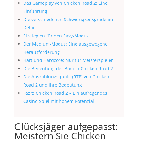
Das Gameplay von Chicken Road 2: Eine
Einführung
Die verschiedenen Schwierigkeitsgrade im
Detail
Strategien für den Easy-Modus
Der Medium-Modus: Eine ausgewogene
Herausforderung
Hart und Hardcore: Nur für Meisterspieler
Die Bedeutung der Boni in Chicken Road 2
Die Auszahlungsquote (RTP) von Chicken
Road 2 und ihre Bedeutung
Fazit: Chicken Road 2 – Ein aufregendes
Casino-Spiel mit hohem Potenzial
Glücksjäger aufgepasst:
Meistern Sie Chicken