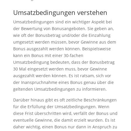
Umsatzbedingungen verstehen
Umsatzbedingungen sind ein wichtiger Aspekt bei
der Bewertung von Bonusangeboten. Sie geben an,
wie oft der Bonusbetrag und/oder die Einzahlung
umgesetzt werden müssen, bevor Gewinne aus dem
Bonus ausgezahlt werden können. Beispielsweise
kann ein Bonus mit einer 30-fachen
Umsatzbedingung bedeuten, dass der Bonusbetrag
30 Mal eingesetzt werden muss, bevor Gewinne
ausgezahlt werden können. Es ist ratsam, sich vor
der Inanspruchnahme eines Bonus genau über die
geltenden Umsatzbedingungen zu informieren.
Darüber hinaus gibt es oft zeitliche Beschränkungen
für die Erfüllung der Umsatzbedingungen. Wenn
diese Frist überschritten wird, verfällt der Bonus und
eventuelle Gewinne, die damit erzielt wurden. Es ist
daher wichtig, einen Bonus nur dann in Anspruch zu