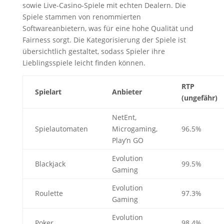
sowie Live-Casino-Spiele mit echten Dealern. Die
Spiele stammen von renommierten
Softwareanbietern, was für eine hohe Qualität und
Fairness sorgt. Die Kategorisierung der Spiele ist
übersichtlich gestaltet, sodass Spieler ihre
Lieblingsspiele leicht finden können.
RTP
Spielart
Anbieter
(ungefähr)
NetEnt,
Spielautomaten
Microgaming,
96.5%
Play’n GO
Evolution
Blackjack
99.5%
Gaming
Evolution
Roulette
97.3%
Gaming
Evolution
Poker
98.4%