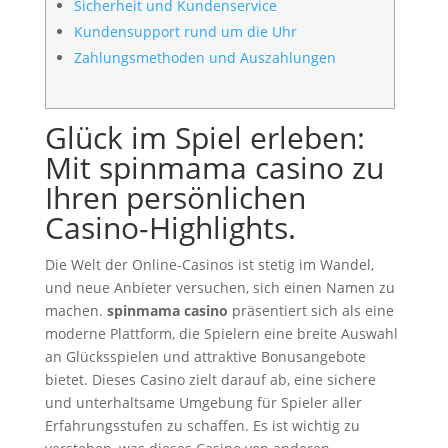
Sicherheit und Kundenservice
Kundensupport rund um die Uhr
Zahlungsmethoden und Auszahlungen
Glück im Spiel erleben:
Mit spinmama casino zu
Ihren persönlichen
Casino-Highlights.
Die Welt der Online-Casinos ist stetig im Wandel,
und neue Anbieter versuchen, sich einen Namen zu
machen.
spinmama casino
präsentiert sich als eine
moderne Plattform, die Spielern eine breite Auswahl
an Glücksspielen und attraktive Bonusangebote
bietet. Dieses Casino zielt darauf ab, eine sichere
und unterhaltsame Umgebung für Spieler aller
Erfahrungsstufen zu schaffen. Es ist wichtig zu