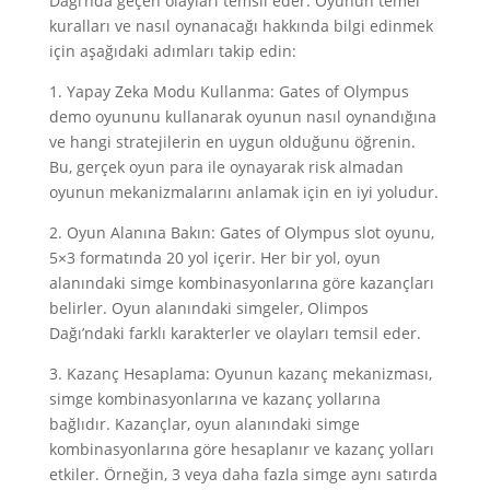
Dağı’nda geçen olayları temsil eder. Oyunun temel
kuralları ve nasıl oynanacağı hakkında bilgi edinmek
için aşağıdaki adımları takip edin:
1. Yapay Zeka Modu Kullanma: Gates of Olympus
demo oyununu kullanarak oyunun nasıl oynandığına
ve hangi stratejilerin en uygun olduğunu öğrenin.
Bu, gerçek oyun para ile oynayarak risk almadan
oyunun mekanizmalarını anlamak için en iyi yoludur.
2. Oyun Alanına Bakın: Gates of Olympus slot oyunu,
5×3 formatında 20 yol içerir. Her bir yol, oyun
alanındaki simge kombinasyonlarına göre kazançları
belirler. Oyun alanındaki simgeler, Olimpos
Dağı’ndaki farklı karakterler ve olayları temsil eder.
3. Kazanç Hesaplama: Oyunun kazanç mekanizması,
simge kombinasyonlarına ve kazanç yollarına
bağlıdır. Kazançlar, oyun alanındaki simge
kombinasyonlarına göre hesaplanır ve kazanç yolları
etkiler. Örneğin, 3 veya daha fazla simge aynı satırda