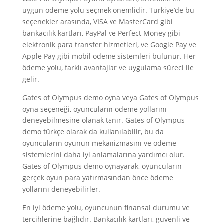
uygun ödeme yolu seçmek önemlidir. Türkiye’de bu
seçenekler arasında, VISA ve MasterCard gibi
bankacılık kartları, PayPal ve Perfect Money gibi
elektronik para transfer hizmetleri, ve Google Pay ve
Apple Pay gibi mobil ödeme sistemleri bulunur. Her
ödeme yolu, farklı avantajlar ve uygulama süreci ile
gelir.
Gates of Olympus demo oyna veya Gates of Olympus
oyna seçeneği, oyuncuların ödeme yollarını
deneyebilmesine olanak tanır. Gates of Olympus
demo türkçe olarak da kullanılabilir, bu da
oyuncuların oyunun mekanizmasını ve ödeme
sistemlerini daha iyi anlamalarına yardımcı olur.
Gates of Olympus demo oynayarak, oyuncuların
gerçek oyun para yatırmasından önce ödeme
yollarını deneyebilirler.
En iyi ödeme yolu, oyuncunun finansal durumu ve
tercihlerine bağlıdır. Bankacılık kartları, güvenli ve