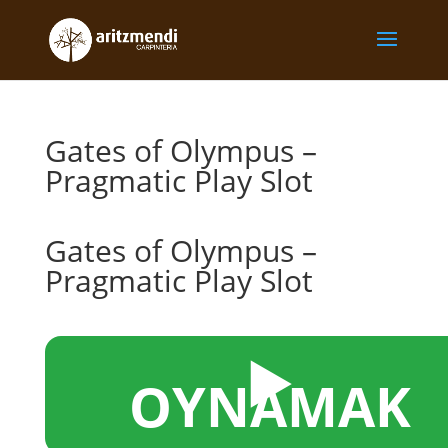
Gates of Olympus –
Pragmatic Play Slot
Gates of Olympus –
Pragmatic Play Slot
▶️
OYNAMAK