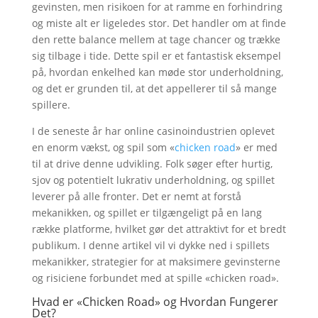
gevinsten, men risikoen for at ramme en forhindring
og miste alt er ligeledes stor. Det handler om at finde
den rette balance mellem at tage chancer og trække
sig tilbage i tide. Dette spil er et fantastisk eksempel
på, hvordan enkelhed kan møde stor underholdning,
og det er grunden til, at det appellerer til så mange
spillere.
I de seneste år har online casinoindustrien oplevet
en enorm vækst, og spil som «
chicken road
» er med
til at drive denne udvikling. Folk søger efter hurtig,
sjov og potentielt lukrativ underholdning, og spillet
leverer på alle fronter. Det er nemt at forstå
mekanikken, og spillet er tilgængeligt på en lang
række platforme, hvilket gør det attraktivt for et bredt
publikum. I denne artikel vil vi dykke ned i spillets
mekanikker, strategier for at maksimere gevinsterne
og risiciene forbundet med at spille «chicken road».
Hvad er «Chicken Road» og Hvordan Fungerer
Det?