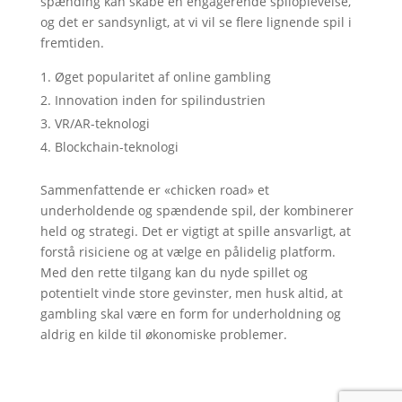
spænding kan skabe en engagerende spiloplevelse,
og det er sandsynligt, at vi vil se flere lignende spil i
fremtiden.
Øget popularitet af online gambling
Innovation inden for spilindustrien
VR/AR-teknologi
Blockchain-teknologi
Sammenfattende er «chicken road» et
underholdende og spændende spil, der kombinerer
held og strategi. Det er vigtigt at spille ansvarligt, at
forstå risiciene og at vælge en pålidelig platform.
Med den rette tilgang kan du nyde spillet og
potentielt vinde store gevinster, men husk altid, at
gambling skal være en form for underholdning og
aldrig en kilde til økonomiske problemer.