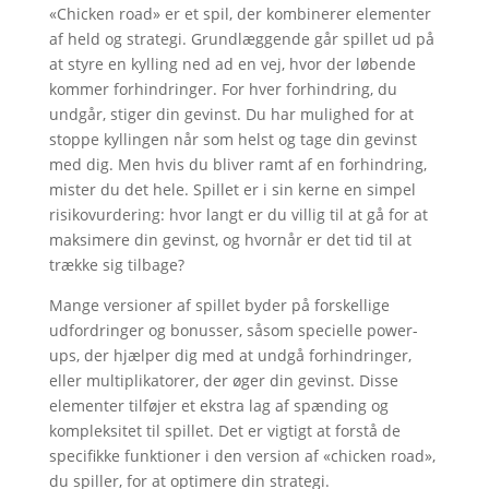
«Chicken road» er et spil, der kombinerer elementer
af held og strategi. Grundlæggende går spillet ud på
at styre en kylling ned ad en vej, hvor der løbende
kommer forhindringer. For hver forhindring, du
undgår, stiger din gevinst. Du har mulighed for at
stoppe kyllingen når som helst og tage din gevinst
med dig. Men hvis du bliver ramt af en forhindring,
mister du det hele. Spillet er i sin kerne en simpel
risikovurdering: hvor langt er du villig til at gå for at
maksimere din gevinst, og hvornår er det tid til at
trække sig tilbage?
Mange versioner af spillet byder på forskellige
udfordringer og bonusser, såsom specielle power-
ups, der hjælper dig med at undgå forhindringer,
eller multiplikatorer, der øger din gevinst. Disse
elementer tilføjer et ekstra lag af spænding og
kompleksitet til spillet. Det er vigtigt at forstå de
specifikke funktioner i den version af «chicken road»,
du spiller, for at optimere din strategi.