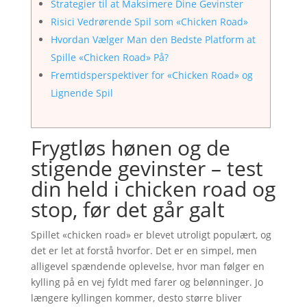
Strategier til at Maksimere Dine Gevinster
Risici Vedrørende Spil som «Chicken Road»
Hvordan Vælger Man den Bedste Platform at
Spille «Chicken Road» På?
Fremtidsperspektiver for «Chicken Road» og
Lignende Spil
Frygtløs hønen og de
stigende gevinster – test
din held i chicken road og
stop, før det går galt
Spillet «chicken road» er blevet utroligt populært, og
det er let at forstå hvorfor. Det er en simpel, men
alligevel spændende oplevelse, hvor man følger en
kylling på en vej fyldt med farer og belønninger. Jo
længere kyllingen kommer, desto større bliver