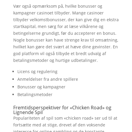
Vær også opmærksom på, hvilke bonusser og
kampagner casinoet tilbyder. Mange casinoer
tilbyder velkomstbonusser, der kan give dig en ekstra
startkapital, men sørg for at læse vilkårene og
betingelserne grundigt, før du accepterer en bonus.
Nogle bonusser kan have strenge krav til omsætning,
hvilket kan gøre det svært at hæve dine gevinster. En
god platform vil også tilbyde et bredt udvalg af
betalingsmetoder og hurtige udbetalinger.
Licens og regulering
Anmeldelser fra andre spillere
Bonusser og kampagner
Betalingsmetoder
Fremtidsperspektiver for «Chicken Road» og
Lignende Spil
Populariteten af spil som «chicken road» ser ud til at
fortsætte med at stige, drevet af den voksende
interesse for online gambling og de konstante