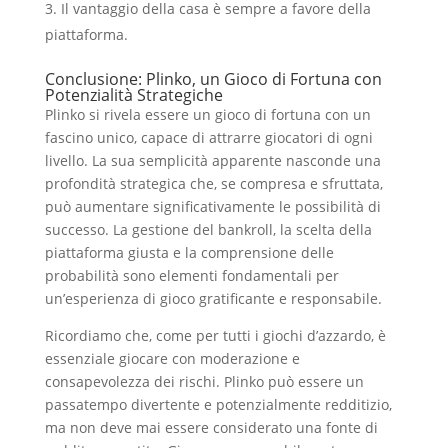
Il vantaggio della casa è sempre a favore della
piattaforma.
Conclusione: Plinko, un Gioco di Fortuna con
Potenzialità Strategiche
Plinko si rivela essere un gioco di fortuna con un
fascino unico, capace di attrarre giocatori di ogni
livello. La sua semplicità apparente nasconde una
profondità strategica che, se compresa e sfruttata,
può aumentare significativamente le possibilità di
successo. La gestione del bankroll, la scelta della
piattaforma giusta e la comprensione delle
probabilità sono elementi fondamentali per
un’esperienza di gioco gratificante e responsabile.
Ricordiamo che, come per tutti i giochi d’azzardo, è
essenziale giocare con moderazione e
consapevolezza dei rischi. Plinko può essere un
passatempo divertente e potenzialmente redditizio,
ma non deve mai essere considerato una fonte di