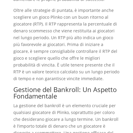
Oltre alle strategie di puntata, è importante anche
scegliere un gioco Plinko con un buon ritorno al
giocatore (RTP). Il RTP rappresenta la percentuale di
denaro scommesso che viene restituita ai giocatori
nel lungo periodo. Un RTP più alto indica un gioco
più favorevole ai giocatori. Prima di iniziare a
giocare, è sempre consigliabile controllare il RTP del
gioco e scegliere quello che offre le migliori
probabilità di vincita. È utile tenere presente che il
RTP è un valore teorico calcolato su un lungo periodo
di tempo e non garantisce vincite immediate.
Gestione del Bankroll: Un Aspetto
Fondamentale
La gestione del bankroll è un elemento cruciale per
qualsiasi giocatore di Plinko, soprattutto per coloro
che desiderano giocare a lungo termine. Un bankroll
è l’importo totale di denaro che un giocatore è
disposto a scommettere. Una gestione efficace del