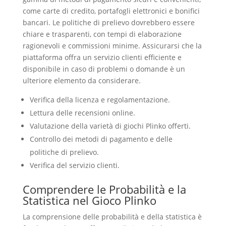
come carte di credito, portafogli elettronici e bonifici
bancari. Le politiche di prelievo dovrebbero essere
chiare e trasparenti, con tempi di elaborazione
ragionevoli e commissioni minime. Assicurarsi che la
piattaforma offra un servizio clienti efficiente e
disponibile in caso di problemi o domande è un
ulteriore elemento da considerare.
Verifica della licenza e regolamentazione.
Lettura delle recensioni online.
Valutazione della varietà di giochi Plinko offerti.
Controllo dei metodi di pagamento e delle
politiche di prelievo.
Verifica del servizio clienti.
Comprendere le Probabilità e la
Statistica nel Gioco Plinko
La comprensione delle probabilità e della statistica è