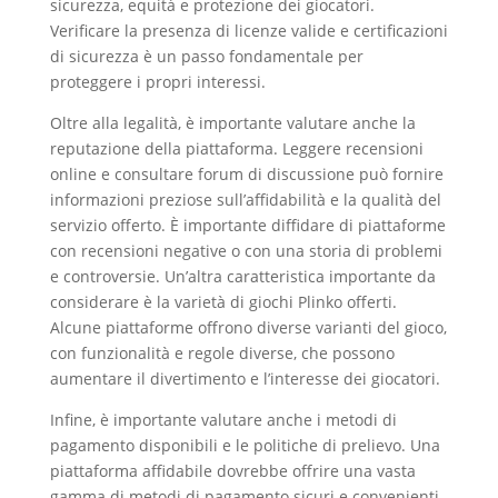
sicurezza, equità e protezione dei giocatori.
Verificare la presenza di licenze valide e certificazioni
di sicurezza è un passo fondamentale per
proteggere i propri interessi.
Oltre alla legalità, è importante valutare anche la
reputazione della piattaforma. Leggere recensioni
online e consultare forum di discussione può fornire
informazioni preziose sull’affidabilità e la qualità del
servizio offerto. È importante diffidare di piattaforme
con recensioni negative o con una storia di problemi
e controversie. Un’altra caratteristica importante da
considerare è la varietà di giochi Plinko offerti.
Alcune piattaforme offrono diverse varianti del gioco,
con funzionalità e regole diverse, che possono
aumentare il divertimento e l’interesse dei giocatori.
Infine, è importante valutare anche i metodi di
pagamento disponibili e le politiche di prelievo. Una
piattaforma affidabile dovrebbe offrire una vasta
gamma di metodi di pagamento sicuri e convenienti,