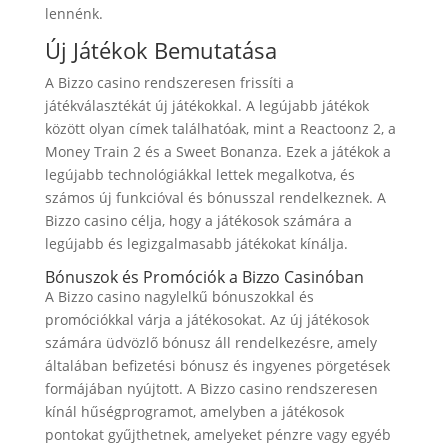
lennénk.
Új Játékok Bemutatása
A Bizzo casino rendszeresen frissíti a
játékválasztékát új játékokkal. A legújabb játékok
között olyan címek találhatóak, mint a Reactoonz 2, a
Money Train 2 és a Sweet Bonanza. Ezek a játékok a
legújabb technológiákkal lettek megalkotva, és
számos új funkcióval és bónusszal rendelkeznek. A
Bizzo casino célja, hogy a játékosok számára a
legújabb és legizgalmasabb játékokat kínálja.
Bónuszok és Promóciók a Bizzo Casinóban
A Bizzo casino nagylelkű bónuszokkal és
promóciókkal várja a játékosokat. Az új játékosok
számára üdvözlő bónusz áll rendelkezésre, amely
általában befizetési bónusz és ingyenes pörgetések
formájában nyújtott. A Bizzo casino rendszeresen
kínál hűségprogramot, amelyben a játékosok
pontokat gyűjthetnek, amelyeket pénzre vagy egyéb