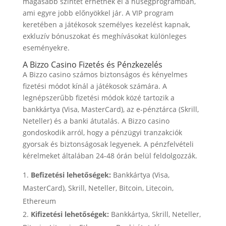
magasabb szintet érhetnek el a hűségprogramban,
ami egyre jobb előnyökkel jár. A VIP program
keretében a játékosok személyes kezelést kapnak,
exkluzív bónuszokat és meghívásokat különleges
eseményekre.
A Bizzo Casino Fizetés és Pénzkezelés
A Bizzo casino számos biztonságos és kényelmes
fizetési módot kínál a játékosok számára. A
legnépszerűbb fizetési módok közé tartozik a
bankkártya (Visa, MasterCard), az e-pénztárca (Skrill,
Neteller) és a banki átutalás. A Bizzo casino
gondoskodik arról, hogy a pénzügyi tranzakciók
gyorsak és biztonságosak legyenek. A pénzfelvételi
kérelmeket általában 24-48 órán belül feldolgozzák.
Befizetési lehetőségek:
Bankkártya (Visa,
MasterCard), Skrill, Neteller, Bitcoin, Litecoin,
Ethereum
Kifizetési lehetőségek:
Bankkártya, Skrill, Neteller,