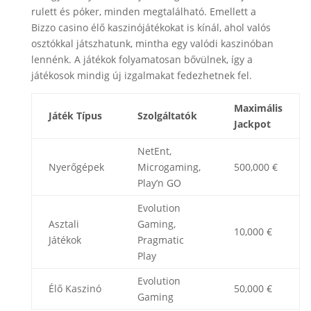
rulett és póker, minden megtalálható. Emellett a
Bizzo casino élő kaszinójátékokat is kínál, ahol valós
osztókkal játszhatunk, mintha egy valódi kaszinóban
lennénk. A játékok folyamatosan bővülnek, így a
játékosok mindig új izgalmakat fedezhetnek fel.
Maximális
Játék Típus
Szolgáltatók
Jackpot
NetEnt,
Nyerőgépek
Microgaming,
500,000 €
Play’n GO
Evolution
Asztali
Gaming,
10,000 €
Játékok
Pragmatic
Play
Evolution
Élő Kaszinó
50,000 €
Gaming