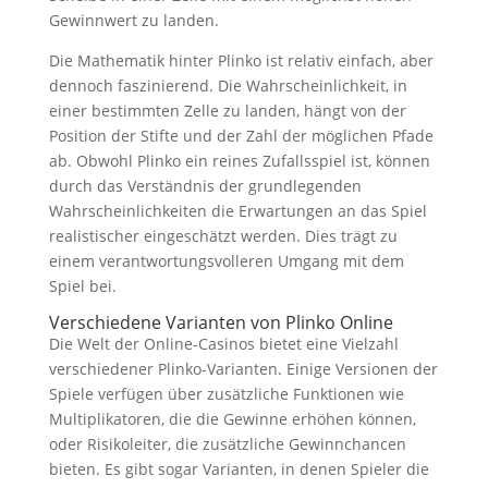
Gewinnwert zu landen.
Die Mathematik hinter Plinko ist relativ einfach, aber
dennoch faszinierend. Die Wahrscheinlichkeit, in
einer bestimmten Zelle zu landen, hängt von der
Position der Stifte und der Zahl der möglichen Pfade
ab. Obwohl Plinko ein reines Zufallsspiel ist, können
durch das Verständnis der grundlegenden
Wahrscheinlichkeiten die Erwartungen an das Spiel
realistischer eingeschätzt werden. Dies trägt zu
einem verantwortungsvolleren Umgang mit dem
Spiel bei.
Verschiedene Varianten von Plinko Online
Die Welt der Online-Casinos bietet eine Vielzahl
verschiedener Plinko-Varianten. Einige Versionen der
Spiele verfügen über zusätzliche Funktionen wie
Multiplikatoren, die die Gewinne erhöhen können,
oder Risikoleiter, die zusätzliche Gewinnchancen
bieten. Es gibt sogar Varianten, in denen Spieler die