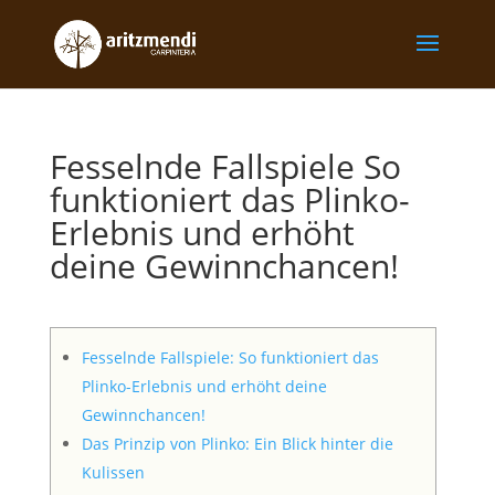
Fesselnde Fallspiele So
funktioniert das Plinko-
Erlebnis und erhöht
deine Gewinnchancen!
Fesselnde Fallspiele: So funktioniert das
Plinko-Erlebnis und erhöht deine
Gewinnchancen!
Das Prinzip von Plinko: Ein Blick hinter die
Kulissen