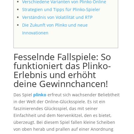
Verschiedene Varianten von Plinko Online
Strategien und Tipps für Plinko-Spieler
Verständnis von Volatilität und RTP
Die Zukunft von Plinko und neue
Innovationen
Fesselnde Fallspiele: So
funktioniert das Plinko-
Erlebnis und erhöht
deine Gewinnchancen!
Das Spiel
plinko
erfreut sich wachsender Beliebtheit
in der Welt der Online-Glücksspiele. Es ist ein
faszinierendes Glücksspiel, das mit seiner
Einfachheit und dem Nervenkitzel, den es bietet,
überzeugt. Bei diesem Spiel fallen kleine Scheiben
von oben herab und prallen auf einer Anordnung