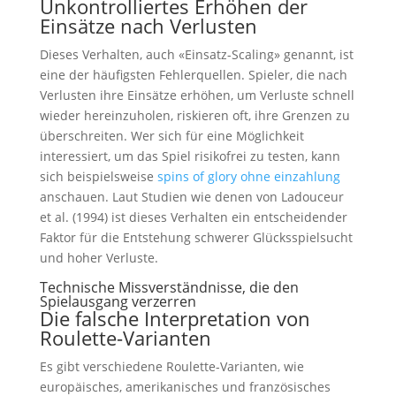
Unkontrolliertes Erhöhen der
Einsätze nach Verlusten
Dieses Verhalten, auch «Einsatz-Scaling» genannt, ist
eine der häufigsten Fehlerquellen. Spieler, die nach
Verlusten ihre Einsätze erhöhen, um Verluste schnell
wieder hereinzuholen, riskieren oft, ihre Grenzen zu
überschreiten. Wer sich für eine Möglichkeit
interessiert, um das Spiel risikofrei zu testen, kann
sich beispielsweise
spins of glory ohne einzahlung
anschauen. Laut Studien wie denen von Ladouceur
et al. (1994) ist dieses Verhalten ein entscheidender
Faktor für die Entstehung schwerer Glücksspielsucht
und hoher Verluste.
Technische Missverständnisse, die den
Spielausgang verzerren
Die falsche Interpretation von
Roulette-Varianten
Es gibt verschiedene Roulette-Varianten, wie
europäisches, amerikanisches und französisches