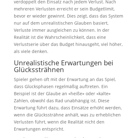
verdoppelt den Einsatz nach jedem Verlust. Nach
mehreren Verlusten erreicht er sein Budgetlimit,
bevor er wieder gewinnt. Dies zeigt, dass das System
nur auf dem unrealistischen Glauben basiert,
Verluste immer ausgleichen zu können. In der
Realität ist die Wahrscheinlichkeit, dass eine
Verlustserie über das Budget hinausgeht, viel höher,
als viele denken.
Unrealistische Erwartungen bei
Glückssträhnen
Spieler gehen oft mit der Erwartung an das Spiel,
dass Glücksphasen regelmäßig auftreten. Ein
Beispiel ist der Glaube an «heiße» oder «kalte»
Zahlen, obwohl das Rad unabhängig ist. Diese
Erwartung führt dazu, dass Einsätze erhöht werden,
wenn die Glückssträhne anhält, was zu erheblichen
Verlusten führt, wenn die Realität nicht den
Erwartungen entspricht.