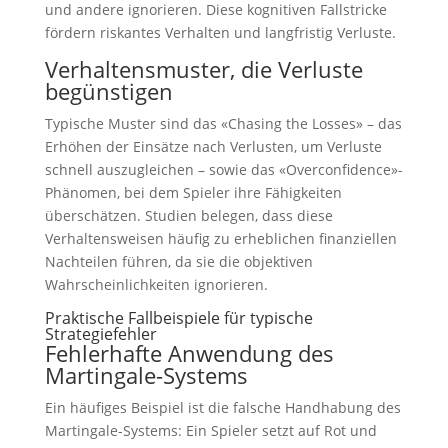
und andere ignorieren. Diese kognitiven Fallstricke
fördern riskantes Verhalten und langfristig Verluste.
Verhaltensmuster, die Verluste
begünstigen
Typische Muster sind das «Chasing the Losses» – das
Erhöhen der Einsätze nach Verlusten, um Verluste
schnell auszugleichen – sowie das «Overconfidence»-
Phänomen, bei dem Spieler ihre Fähigkeiten
überschätzen. Studien belegen, dass diese
Verhaltensweisen häufig zu erheblichen finanziellen
Nachteilen führen, da sie die objektiven
Wahrscheinlichkeiten ignorieren.
Praktische Fallbeispiele für typische
Strategiefehler
Fehlerhafte Anwendung des
Martingale-Systems
Ein häufiges Beispiel ist die falsche Handhabung des
Martingale-Systems: Ein Spieler setzt auf Rot und