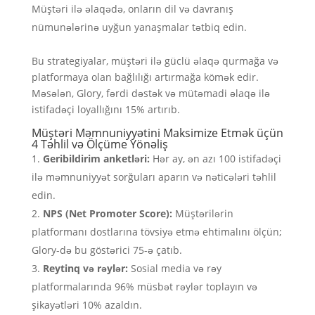
Müştəri ilə əlaqədə, onların dil və davranış
nümunələrinə uyğun yanaşmalar tətbiq edin.
Bu strategiyalar, müştəri ilə güclü əlaqə qurmağa və
platformaya olan bağlılığı artırmağa kömək edir.
Məsələn, Glory, fərdi dəstək və mütəmadi əlaqə ilə
istifadəçi loyallığını 15% artırıb.
Müştəri Məmnuniyyətini Maksimize Etmək üçün
4 Təhlil və Ölçüme Yönəliş
Geribildirim anketləri:
Hər ay, ən azı 100 istifadəçi
ilə məmnuniyyət sorğuları aparın və nəticələri təhlil
edin.
NPS (Net Promoter Score):
Müştərilərin
platformanı dostlarına tövsiyə etmə ehtimalını ölçün;
Glory-də bu göstərici 75-ə çatıb.
Reytinq və rəylər:
Sosial media və rəy
platformalarında 96% müsbət rəylər toplayın və
şikayətləri 10% azaldın.