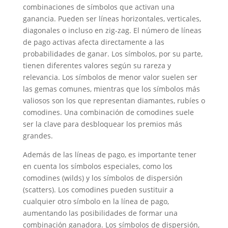
combinaciones de símbolos que activan una
ganancia. Pueden ser líneas horizontales, verticales,
diagonales o incluso en zig-zag. El número de líneas
de pago activas afecta directamente a las
probabilidades de ganar. Los símbolos, por su parte,
tienen diferentes valores según su rareza y
relevancia. Los símbolos de menor valor suelen ser
las gemas comunes, mientras que los símbolos más
valiosos son los que representan diamantes, rubíes o
comodines. Una combinación de comodines suele
ser la clave para desbloquear los premios más
grandes.
Además de las líneas de pago, es importante tener
en cuenta los símbolos especiales, como los
comodines (wilds) y los símbolos de dispersión
(scatters). Los comodines pueden sustituir a
cualquier otro símbolo en la línea de pago,
aumentando las posibilidades de formar una
combinación ganadora. Los símbolos de dispersión,