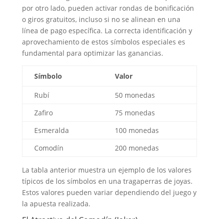
por otro lado, pueden activar rondas de bonificación
o giros gratuitos, incluso si no se alinean en una
línea de pago específica. La correcta identificación y
aprovechamiento de estos símbolos especiales es
fundamental para optimizar las ganancias.
Símbolo
Valor
Rubí
50 monedas
Zafiro
75 monedas
Esmeralda
100 monedas
Comodín
200 monedas
La tabla anterior muestra un ejemplo de los valores
típicos de los símbolos en una tragaperras de joyas.
Estos valores pueden variar dependiendo del juego y
la apuesta realizada.