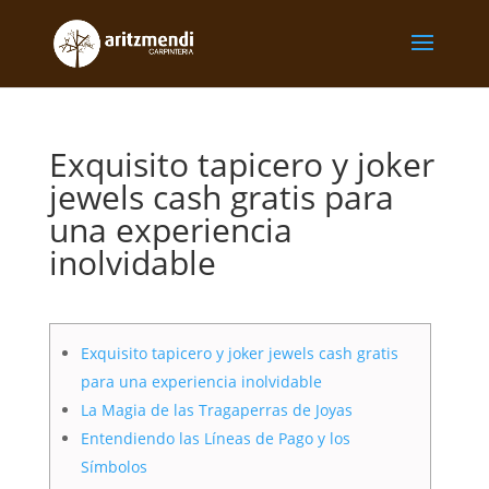
Exquisito tapicero y joker
jewels cash gratis para
una experiencia
inolvidable
Exquisito tapicero y joker jewels cash gratis
para una experiencia inolvidable
La Magia de las Tragaperras de Joyas
Entendiendo las Líneas de Pago y los
Símbolos