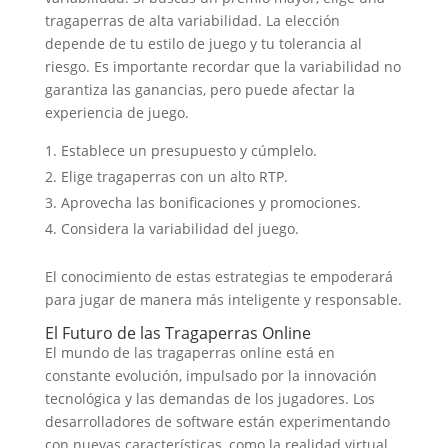
tragaperras de alta variabilidad. La elección
depende de tu estilo de juego y tu tolerancia al
riesgo. Es importante recordar que la variabilidad no
garantiza las ganancias, pero puede afectar la
experiencia de juego.
Establece un presupuesto y cúmplelo.
Elige tragaperras con un alto RTP.
Aprovecha las bonificaciones y promociones.
Considera la variabilidad del juego.
El conocimiento de estas estrategias te empoderará
para jugar de manera más inteligente y responsable.
El Futuro de las Tragaperras Online
El mundo de las tragaperras online está en
constante evolución, impulsado por la innovación
tecnológica y las demandas de los jugadores. Los
desarrolladores de software están experimentando
con nuevas características, como la realidad virtual