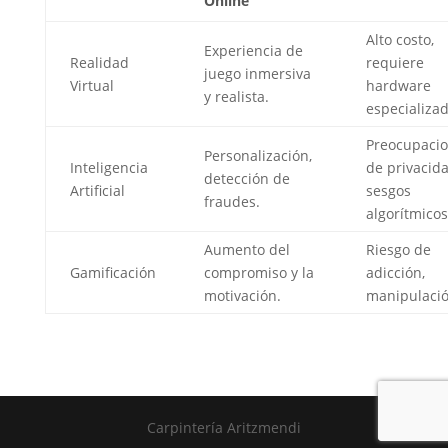
Online
Alto costo,
Experiencia de
Realidad
requiere
juego inmersiva
Virtual
hardware
y realista.
especializad
Preocupaci
Personalización,
Inteligencia
de privacida
detección de
Artificial
sesgos
fraudes.
algorítmicos
Aumento del
Riesgo de
Gamificación
compromiso y la
adicción,
motivación.
manipulació
Carpintería Aritzmendi