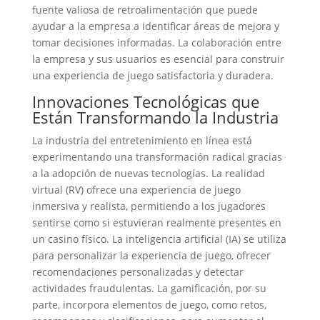
fuente valiosa de retroalimentación que puede
ayudar a la empresa a identificar áreas de mejora y
tomar decisiones informadas. La colaboración entre
la empresa y sus usuarios es esencial para construir
una experiencia de juego satisfactoria y duradera.
Innovaciones Tecnológicas que
Están Transformando la Industria
La industria del entretenimiento en línea está
experimentando una transformación radical gracias
a la adopción de nuevas tecnologías. La realidad
virtual (RV) ofrece una experiencia de juego
inmersiva y realista, permitiendo a los jugadores
sentirse como si estuvieran realmente presentes en
un casino físico. La inteligencia artificial (IA) se utiliza
para personalizar la experiencia de juego, ofrecer
recomendaciones personalizadas y detectar
actividades fraudulentas. La gamificación, por su
parte, incorpora elementos de juego, como retos,