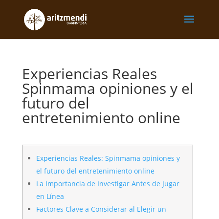
Experiencias Reales
Spinmama opiniones y el
futuro del
entretenimiento online
Experiencias Reales: Spinmama opiniones y
el futuro del entretenimiento online
La Importancia de Investigar Antes de Jugar
en Línea
Factores Clave a Considerar al Elegir un