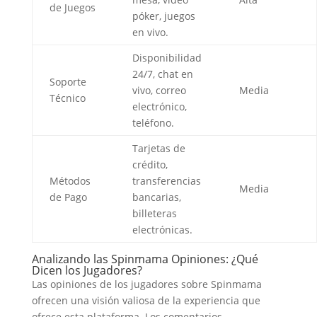
de Juegos
póker, juegos
en vivo.
Disponibilidad
24/7, chat en
Soporte
vivo, correo
Media
Técnico
electrónico,
teléfono.
Tarjetas de
crédito,
Métodos
transferencias
Media
de Pago
bancarias,
billeteras
electrónicas.
Analizando las Spinmama Opiniones: ¿Qué
Dicen los Jugadores?
Las opiniones de los jugadores sobre Spinmama
ofrecen una visión valiosa de la experiencia que
ofrece esta plataforma. Los comentarios