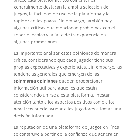
generalmente destacan la amplia selección de
juegos, la facilidad de uso de la plataforma y la
rapidez en los pagos. Sin embargo, también hay
algunas críticas que mencionan problemas con el
soporte técnico y la falta de transparencia en
algunas promociones.
Es importante analizar estas opiniones de manera
crítica, considerando que cada jugador tiene sus
propias expectativas y experiencias. Sin embargo, las
tendencias generales que emergen de las
spinmama opiniones
pueden proporcionar
información útil para aquellos que están
considerando unirse a esta plataforma. Prestar
atención tanto a los aspectos positivos como a los
negativos puede ayudar a los jugadores a tomar una
decisión informada.
La reputación de una plataforma de juegos en línea
se construye a partir de la confianza que genera en