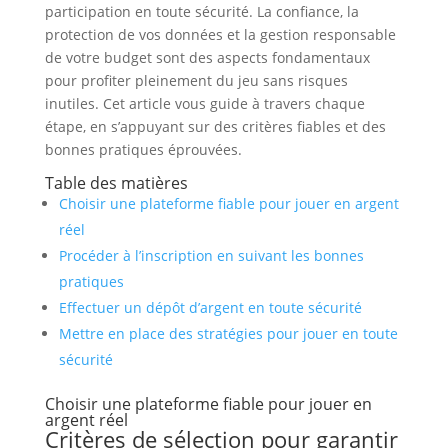
participation en toute sécurité. La confiance, la
protection de vos données et la gestion responsable
de votre budget sont des aspects fondamentaux
pour profiter pleinement du jeu sans risques
inutiles. Cet article vous guide à travers chaque
étape, en s’appuyant sur des critères fiables et des
bonnes pratiques éprouvées.
Table des matières
Choisir une plateforme fiable pour jouer en argent
réel
Procéder à l’inscription en suivant les bonnes
pratiques
Effectuer un dépôt d’argent en toute sécurité
Mettre en place des stratégies pour jouer en toute
sécurité
Choisir une plateforme fiable pour jouer en
argent réel
Critères de sélection pour garantir