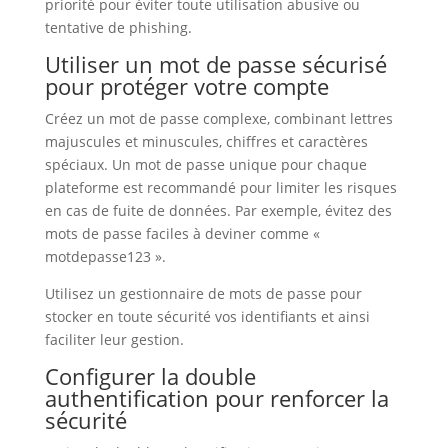
priorité pour éviter toute utilisation abusive ou
tentative de phishing.
Utiliser un mot de passe sécurisé
pour protéger votre compte
Créez un mot de passe complexe, combinant lettres
majuscules et minuscules, chiffres et caractères
spéciaux. Un mot de passe unique pour chaque
plateforme est recommandé pour limiter les risques
en cas de fuite de données. Par exemple, évitez des
mots de passe faciles à deviner comme «
motdepasse123 ».
Utilisez un gestionnaire de mots de passe pour
stocker en toute sécurité vos identifiants et ainsi
faciliter leur gestion.
Configurer la double
authentification pour renforcer la
sécurité