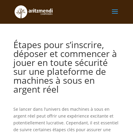
Étapes pour s’inscrire,
déposer et commencer à
jouer en toute sécurité
sur une plateforme de
machines à sous en
argent réel
Se lancer dans l’univers des machines à sous en
argent réel peut offrir une expérience excitante et
potentiellement lucrative. Cependant, il est essentiel
de suivre certaines étapes clés pour assurer une