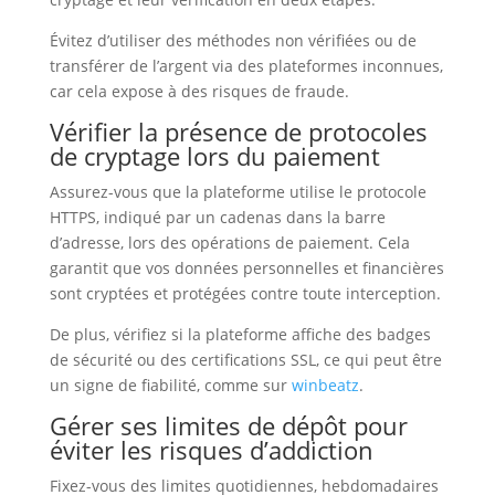
Évitez d’utiliser des méthodes non vérifiées ou de
transférer de l’argent via des plateformes inconnues,
car cela expose à des risques de fraude.
Vérifier la présence de protocoles
de cryptage lors du paiement
Assurez-vous que la plateforme utilise le protocole
HTTPS, indiqué par un cadenas dans la barre
d’adresse, lors des opérations de paiement. Cela
garantit que vos données personnelles et financières
sont cryptées et protégées contre toute interception.
De plus, vérifiez si la plateforme affiche des badges
de sécurité ou des certifications SSL, ce qui peut être
un signe de fiabilité, comme sur
winbeatz
.
Gérer ses limites de dépôt pour
éviter les risques d’addiction
Fixez-vous des limites quotidiennes, hebdomadaires