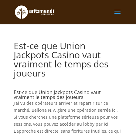
Est-ce que Union
Jackpots Casino vaut
vraiment le temps des
joueurs
Est-ce que Union Jackpots Casino vaut
vraiment le temps des joueurs
J’ai vu des opérateurs arriver et repartir sur ce
marché. Bellona N.V. gère une opération serrée ici.
Si vous cherchez une plateforme sérieuse pour vos
sessions, vous pouvez accéder au lobby par ici.
L’approche est directe, sans fioritures inutiles, ce qui