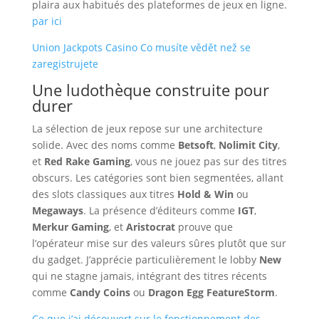
plaira aux habitués des plateformes de jeux en ligne.
par ici
Union Jackpots Casino Co musíte vědět než se
zaregistrujete
Une ludothèque construite pour
durer
La sélection de jeux repose sur une architecture
solide. Avec des noms comme
Betsoft
,
Nolimit City
,
et
Red Rake Gaming
, vous ne jouez pas sur des titres
obscurs. Les catégories sont bien segmentées, allant
des slots classiques aux titres
Hold & Win
ou
Megaways
. La présence d’éditeurs comme
IGT
,
Merkur Gaming
, et
Aristocrat
prouve que
l’opérateur mise sur des valeurs sûres plutôt que sur
du gadget. J’apprécie particulièrement le lobby
New
qui ne stagne jamais, intégrant des titres récents
comme
Candy Coins
ou
Dragon Egg FeatureStorm
.
Ce que j’ai découvert sur le fonctionnement des