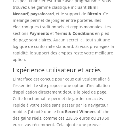
L’aspect financier est traité avec pragmatisme. Vous
trouvez une gamme classique incluant
Skrill
,
Neosurf
,
paysafecard
, et le support de
Bitcoin
. Ce
mélange permet de jongler entre portefeuilles
électroniques traditionnels et crypto-monnaies. Les
sections
Payments
et
Terms & Conditions
en pied
de page sont claires. Aucun secret ici, tout suit une
logique de conformité standard. Si vous privilégiez la
rapidité, le support des cryptos reste votre meilleure
option.
Expérience utilisateur et accès
L’interface est conçue pour ceux qui veulent aller à
l’essentiel. Le site propose une option d’installation
d’application directement depuis le pied de page.
Cette fonctionnalité permet de garder un accès
rapide à votre solde sans passer par le navigateur
mobile. J’ai noté que le flux
Recent Winners
affiche
des gains réels, comme ces 238,35 euros ou 218,50
euros vus récemment. Cela ajoute une preuve