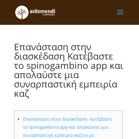
Επανάσταση στην
διασκέδαση Κατέβαστε
το spinogambino app και
απολαύστε μια
συναρπαστική εμπειρία
καζ
Επανάσταση στην διασκέδαση: Κατέβαστε
το spinogambino app και απολαύστε μια
συναρπαστική εμπειρία καζίνο με