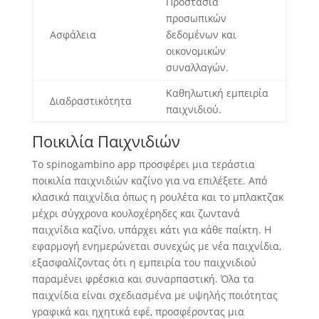
Προστασία
προσωπικών
Ασφάλεια
δεδομένων και
οικονομικών
συναλλαγών.
Καθηλωτική εμπειρία
Διαδραστικότητα
παιχνιδιού.
Ποικιλία Παιχνιδιών
Το spinogambino app προσφέρει μια τεράστια
ποικιλία παιχνιδιών καζίνο για να επιλέξετε. Από
κλασικά παιχνίδια όπως η ρουλέτα και το μπλακτζακ
μέχρι σύγχρονα κουλοχέρηδες και ζωντανά
παιχνίδια καζίνο, υπάρχει κάτι για κάθε παίκτη. Η
εφαρμογή ενημερώνεται συνεχώς με νέα παιχνίδια,
εξασφαλίζοντας ότι η εμπειρία του παιχνιδιού
παραμένει φρέσκια και συναρπαστική. Όλα τα
παιχνίδια είναι σχεδιασμένα με υψηλής ποιότητας
γραφικά και ηχητικά εφέ, προσφέροντας μια