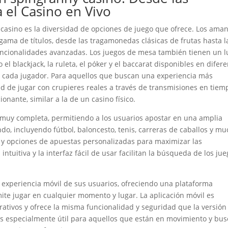
a el Casino en Vivo
 casino es la diversidad de opciones de juego que ofrece. Los ama
ma de títulos, desde las tragamonedas clásicas de frutas hasta l
ncionalidades avanzadas. Los juegos de mesa también tienen un l
l blackjack, la ruleta, el póker y el baccarat disponibles en difer
de cada jugador. Para aquellos que buscan una experiencia más
idad de jugar con crupieres reales a través de transmisiones en tiem
onante, similar a la de un casino físico.
 muy completa, permitiendo a los usuarios apostar en una amplia
o, incluyendo fútbol, baloncesto, tenis, carreras de caballos y m
s y opciones de apuestas personalizadas para maximizar las
ntuitiva y la interfaz fácil de usar facilitan la búsqueda de los ju
 experiencia móvil de sus usuarios, ofreciendo una plataforma
ite jugar en cualquier momento y lugar. La aplicación móvil es
rativos y ofrece la misma funcionalidad y seguridad que la versión
l es especialmente útil para aquellos que están en movimiento y bu