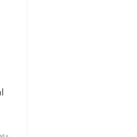
l
a
ad y,