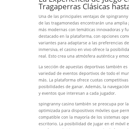
Tragaperras Clásicas hast
Una de las principales ventajas de spingranny
de las tragamonedas encontrarán una amplia ga
más modernas con temáticas innovadoras y fu
destacado en la plataforma, con opciones como e
variantes para adaptarse a las preferencias 
inmersiva, el casino en vivo ofrece la posibil
real. Esto crea una atmósfera auténtica y emoci
La sección de apuestas deportivas también es
variedad de eventos deportivos de todo el mund
más. La plataforma ofrece cuotas competitiva
posibilidades de ganar. Además, la navegación i
y eventos que interesan a cada jugador.
spingranny casino también se preocupa por la
optimizada para dispositivos móviles que perm
compatible con la mayoría de los sistemas ope
escritorio. La posibilidad de jugar en el móvi