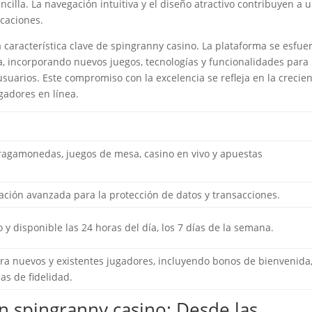
ncilla. La navegación intuitiva y el diseño atractivo contribuyen a 
icaciones.
 característica clave de spingranny casino. La plataforma se esfue
a, incorporando nuevos juegos, tecnologías y funcionalidades para
uarios. Este compromiso con la excelencia se refleja en la crecie
gadores en línea.
tragamonedas, juegos de mesa, casino en vivo y apuestas
ación avanzada para la protección de datos y transacciones.
 y disponible las 24 horas del día, los 7 días de la semana.
ra nuevos y existentes jugadores, incluyendo bonos de bienvenida
as de fidelidad.
n spingranny casino: Desde las