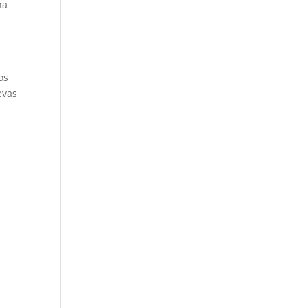
na
os
evas