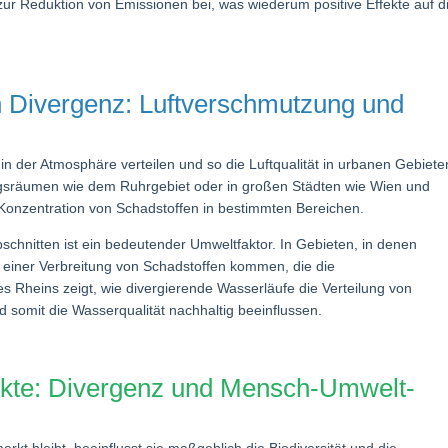
ur Reduktion von Emissionen bei, was wiederum positive Effekte auf d
 Divergenz: Luftverschmutzung und
n der Atmosphäre verteilen und so die Luftqualität in urbanen Gebiete
ungsräumen wie dem Ruhrgebiet oder in großen Städten wie Wien und
er Konzentration von Schadstoffen in bestimmten Bereichen.
schnitten ist ein bedeutender Umweltfaktor. In Gebieten, in denen
einer Verbreitung von Schadstoffen kommen, die die
 Rheins zeigt, wie divergierende Wasserläufe die Verteilung von
 somit die Wasserqualität nachhaltig beeinflussen.
pekte: Divergenz und Mensch-Umwelt-
kt bleibt, beeinflusst sie maßgeblich die Biodiversität und die