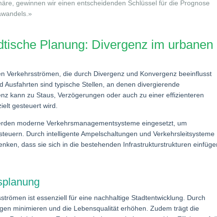
häre, gewinnen wir einen entscheidenden Schlüssel für die Prognose
awandels.»
dtische Planung: Divergenz im urbanen
en Verkehrsströmen, die durch Divergenz und Konvergenz beeinflusst
Ausfahrten sind typische Stellen, an denen divergierende
nz kann zu Staus, Verzögerungen oder auch zu einer effizienteren
elt gesteuert wird.
 werden moderne Verkehrsmanagementsysteme eingesetzt, um
teuern. Durch intelligente Ampelschaltungen und Verkehrsleitsysteme
enken, dass sie sich in die bestehenden Infrastrukturstrukturen einfüg
splanung
trömen ist essenziell für eine nachhaltige Stadtentwicklung. Durch
ngen minimieren und die Lebensqualität erhöhen. Zudem trägt die