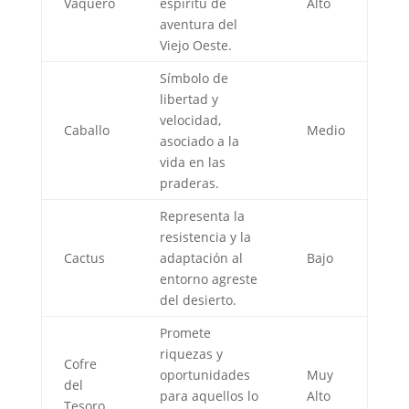
Vaquero
espíritu de
Alto
aventura del
Viejo Oeste.
Símbolo de
libertad y
velocidad,
Caballo
Medio
asociado a la
vida en las
praderas.
Representa la
resistencia y la
Cactus
adaptación al
Bajo
entorno agreste
del desierto.
Promete
riquezas y
Cofre
oportunidades
Muy
del
para aquellos lo
Alto
Tesoro