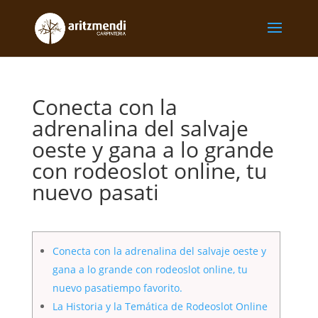
Conecta con la
adrenalina del salvaje
oeste y gana a lo grande
con rodeoslot online, tu
nuevo pasati
Conecta con la adrenalina del salvaje oeste y
gana a lo grande con rodeoslot online, tu
nuevo pasatiempo favorito.
La Historia y la Temática de Rodeoslot Online