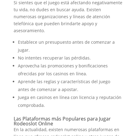
Si sientes que el juego está afectando negativamente
tu vida, no dudes en buscar ayuda. Existen
numerosas organizaciones y líneas de atención
telefónica que pueden brindarte apoyo y
asesoramiento.
Establece un presupuesto antes de comenzar a
jugar.
No intentes recuperar las pérdidas.
Aprovecha las promociones y bonificaciones
ofrecidas por los casinos en línea.
Aprende las reglas y características del juego
antes de comenzar a apostar.
Juega en casinos en línea con licencia y reputación
comprobada.
Las Plataformas más Populares para Jugar
Rodeoslot Online
En la actualidad, existen numerosas plataformas en