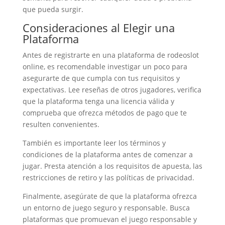
que pueda surgir.
Consideraciones al Elegir una
Plataforma
Antes de registrarte en una plataforma de rodeoslot
online, es recomendable investigar un poco para
asegurarte de que cumpla con tus requisitos y
expectativas. Lee reseñas de otros jugadores, verifica
que la plataforma tenga una licencia válida y
comprueba que ofrezca métodos de pago que te
resulten convenientes.
También es importante leer los términos y
condiciones de la plataforma antes de comenzar a
jugar. Presta atención a los requisitos de apuesta, las
restricciones de retiro y las políticas de privacidad.
Finalmente, asegúrate de que la plataforma ofrezca
un entorno de juego seguro y responsable. Busca
plataformas que promuevan el juego responsable y