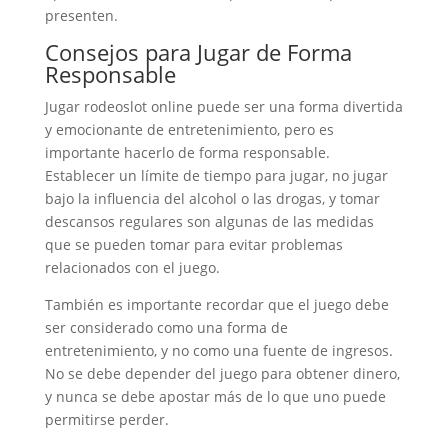
presenten.
Consejos para Jugar de Forma
Responsable
Jugar rodeoslot online puede ser una forma divertida
y emocionante de entretenimiento, pero es
importante hacerlo de forma responsable.
Establecer un límite de tiempo para jugar, no jugar
bajo la influencia del alcohol o las drogas, y tomar
descansos regulares son algunas de las medidas
que se pueden tomar para evitar problemas
relacionados con el juego.
También es importante recordar que el juego debe
ser considerado como una forma de
entretenimiento, y no como una fuente de ingresos.
No se debe depender del juego para obtener dinero,
y nunca se debe apostar más de lo que uno puede
permitirse perder.