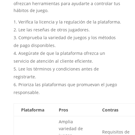
ofrezcan herramientas para ayudarte a controlar tus
hábitos de juego.
Verifica la licencia y la regulación de la plataforma.
Lee las reseñas de otros jugadores.
Comprueba la variedad de juegos y los métodos
de pago disponibles.
Asegúrate de que la plataforma ofrezca un
servicio de atención al cliente eficiente.
Lee los términos y condiciones antes de
registrarte.
Prioriza las plataformas que promuevan el juego
responsable.
Plataforma
Pros
Contras
Amplia
variedad de
Requisitos de