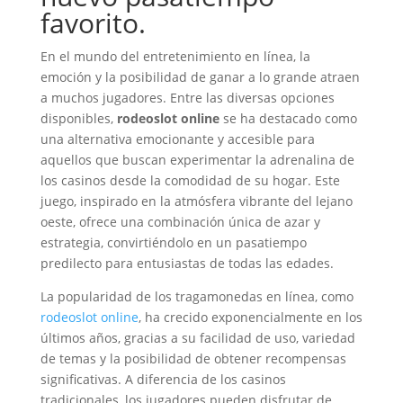
favorito.
En el mundo del entretenimiento en línea, la
emoción y la posibilidad de ganar a lo grande atraen
a muchos jugadores. Entre las diversas opciones
disponibles,
rodeoslot online
se ha destacado como
una alternativa emocionante y accesible para
aquellos que buscan experimentar la adrenalina de
los casinos desde la comodidad de su hogar. Este
juego, inspirado en la atmósfera vibrante del lejano
oeste, ofrece una combinación única de azar y
estrategia, convirtiéndolo en un pasatiempo
predilecto para entusiastas de todas las edades.
La popularidad de los tragamonedas en línea, como
rodeoslot online
, ha crecido exponencialmente en los
últimos años, gracias a su facilidad de uso, variedad
de temas y la posibilidad de obtener recompensas
significativas. A diferencia de los casinos
tradicionales, los jugadores pueden disfrutar de