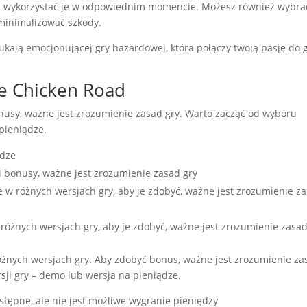
 i wykorzystać je w odpowiednim momencie. Możesz również wybra
zminimalizować szkody.
zukają emocjonującej gry hazardowej, która połączy twoją pasję do 
ze Chicken Road
nusy, ważne jest zrozumienie zasad gry. Warto zacząć od wyboru
pieniądze.
ądze
i bonusy, ważne jest zrozumienie zasad gry
w różnych wersjach gry, aby je zdobyć, ważne jest zrozumienie z
óżnych wersjach gry, aby je zdobyć, ważne jest zrozumienie zasad
żnych wersjach gry. Aby zdobyć bonus, ważne jest zrozumienie za
ji gry – demo lub wersja na pieniądze.
stępne, ale nie jest możliwe wygranie pieniędzy