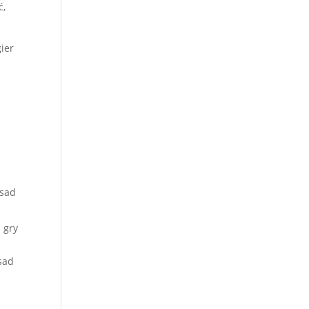
ć,
gier
asad
 gry
sad