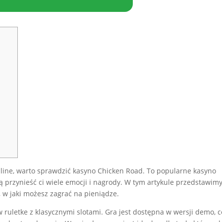
line, warto sprawdzić kasyno Chicken Road. To popularne kasyno
ogą przynieść ci wiele emocji i nagrody. W tym artykule przedstawim
 w jaki możesz zagrać na pieniądze.
 w ruletke z klasycznymi slotami. Gra jest dostępna w wersji demo, c