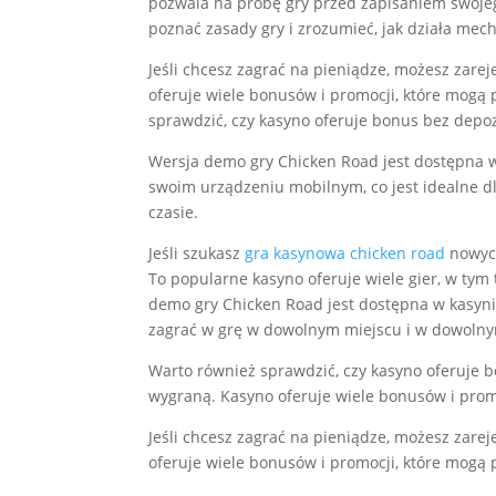
pozwala na próbę gry przed zapisaniem swojego
poznać zasady gry i zrozumieć, jak działa mech
Jeśli chcesz zagrać na pieniądze, możesz zare
oferuje wiele bonusów i promocji, które mogą
sprawdzić, czy kasyno oferuje bonus bez depo
Wersja demo gry Chicken Road jest dostępna w 
swoim urządzeniu mobilnym, co jest idealne d
czasie.
Jeśli szukasz
gra kasynowa chicken road
nowych
To popularne kasyno oferuje wiele gier, w tym 
demo gry Chicken Road jest dostępna w kasynie o
zagrać w grę w dowolnym miejscu i w dowolny
Warto również sprawdzić, czy kasyno oferuje 
wygraną. Kasyno oferuje wiele bonusów i prom
Jeśli chcesz zagrać na pieniądze, możesz zare
oferuje wiele bonusów i promocji, które mogą