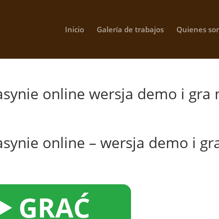
Inicio
Galería de trabajos
Quienes so
asynie online wersja demo i gra 
synie online – wersja demo i gr
▶️ GRAĆ