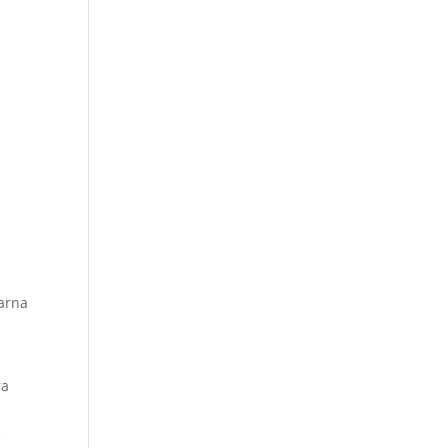
larna
ra
e