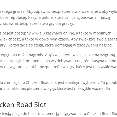
każdego gracza. Aby zapewnić bezpieczeństwo, ważne jest, aby wyb
dobre reputację. Kasyna online, które są licencjonowane, muszą
 zapewnić bezpieczeństwo gry dla graczy.
slot jest dostępny w wielu kasynach online, a także w mobilnych
lwiek chcesz, a także w dowolnym czasie. Aby zwiększyć swoje szan
gry i korzystać z strategii, które pomagają w zdobywaniu nagród.
ć wygrania dużej nagrody. Aby zwiększyć swoje szanse na wygraną,
ać z strategii, które pomagają w zdobywaniu nagród. Kasyna online
ów na wygraną, a także bezpieczeństwo gry, które jest niezwykle w
ardu z emocją, to Chicken Road slot jest idealnym wyborem. Ta popu
ą, a także bezpieczeństwo gry, które jest niezwykle ważne dla
cken Road Slot
zy twoją pasję do hazardu z emocją odgrywania, to Chicken Road Slo