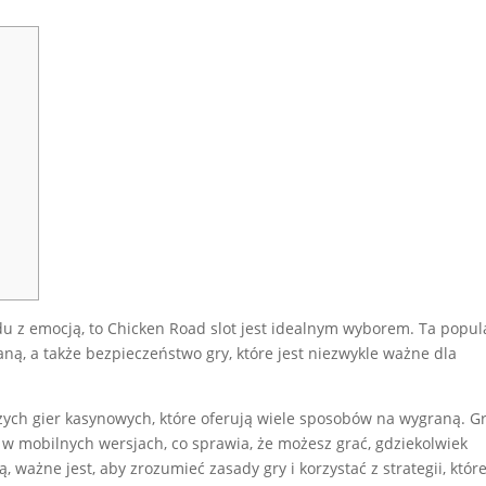
ardu z emocją, to Chicken Road slot jest idealnym wyborem. Ta popu
ą, a także bezpieczeństwo gry, które jest niezwykle ważne dla
szych gier kasynowych, które oferują wiele sposobów na wygraną. G
e w mobilnych wersjach, co sprawia, że możesz grać, gdziekolwiek
 ważne jest, aby zrozumieć zasady gry i korzystać z strategii, któr