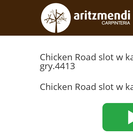
Chicken Road slot w k
gry.4413
Chicken Road slot w k