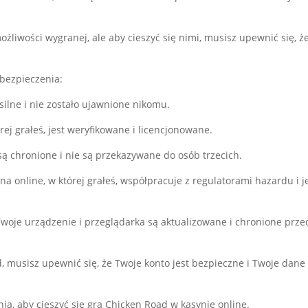
ożliwości wygranej, ale aby cieszyć się nimi, musisz upewnić się, ż
bezpieczenia:
 silne i nie zostało ujawnione nikomu.
rej grałeś, jest weryfikowane i licencjonowane.
ą chronione i nie są przekazywane do osób trzecich.
a online, w której grałeś, współpracuje z regulatorami hazardu i j
woje urządzenie i przeglądarka są aktualizowane i chronione prze
, musisz upewnić się, że Twoje konto jest bezpieczne i Twoje dane
a, aby cieszyć się grą Chicken Road w kasynie online.