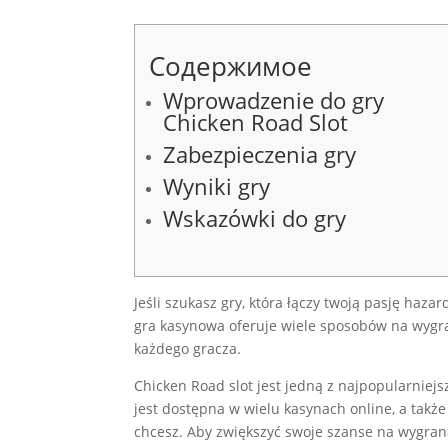
Содержимое
Wprowadzenie do gry
Chicken Road Slot
Zabezpieczenia gry
Wyniki gry
Wskazówki do gry
Jeśli szukasz gry, która łączy twoją pasję haz
gra kasynowa oferuje wiele sposobów na wygran
każdego gracza.
Chicken Road slot jest jedną z najpopularniej
jest dostępna w wielu kasynach online, a takż
chcesz. Aby zwiększyć swoje szanse na wygraną,