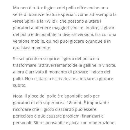
Ma non è tutto: il gioco del pollo offre anche una
serie di bonus e feature speciali, come ad esempio la
«Free Spin» e la «Wild», che possono aiutare i
giocatori a ottenere maggiori vincite. Inoltre, il gioco
del pollo è disponibile in diverse versioni, tra cui una
versione mobile, quindi puoi giocare ovunque e in
qualsiasi momento.
Se sei pronto a scoprire il gioco del pollo e a
trasformare l’attraversamento delle galline in vincite,
allora è arrivato il momento di provare il gioco del
pollo. Non esitare a iscrivetevi e a iniziare a giocare
subito.
Nota: il gioco del pollo è disponibile solo per
giocatori di età superiore a 18 anni. È importante
ricordare che il gioco d’azzardo può essere
pericoloso e può causare problemi finanziari e
personali. Sii responsabile e gioca con moderazione.