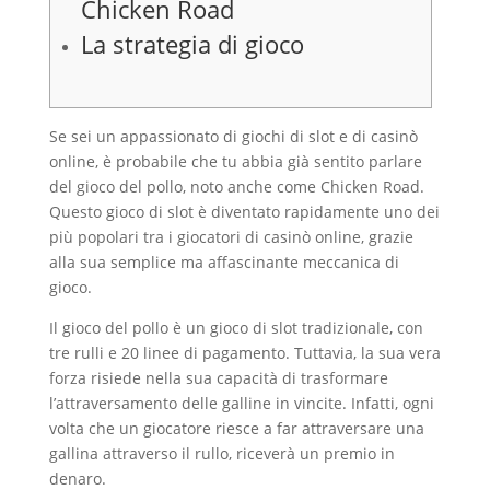
Chicken Road
La strategia di gioco
Se sei un appassionato di giochi di slot e di casinò
online, è probabile che tu abbia già sentito parlare
del gioco del pollo, noto anche come Chicken Road.
Questo gioco di slot è diventato rapidamente uno dei
più popolari tra i giocatori di casinò online, grazie
alla sua semplice ma affascinante meccanica di
gioco.
Il gioco del pollo è un gioco di slot tradizionale, con
tre rulli e 20 linee di pagamento. Tuttavia, la sua vera
forza risiede nella sua capacità di trasformare
l’attraversamento delle galline in vincite. Infatti, ogni
volta che un giocatore riesce a far attraversare una
gallina attraverso il rullo, riceverà un premio in
denaro.