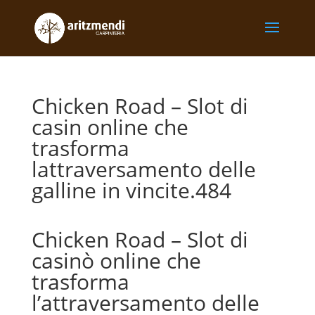
Chicken Road – Slot di
casin online che
trasforma
lattraversamento delle
galline in vincite.484
Chicken Road – Slot di
casinò online che
trasforma
l’attraversamento delle