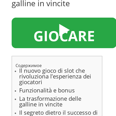
galline in vincite
▶️
GIOCARE
Содержимое
Il nuovo gioco di slot che
rivoluziona l’esperienza dei
giocatori
Funzionalità e bonus
La trasformazione delle
galline in vincite
Il segreto dietro il successo di