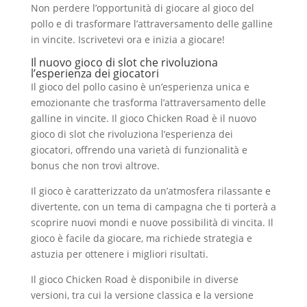
Non perdere l’opportunità di giocare al gioco del
pollo e di trasformare l’attraversamento delle galline
in vincite. Iscrivetevi ora e inizia a giocare!
Il nuovo gioco di slot che rivoluziona
l’esperienza dei giocatori
Il gioco del pollo casino è un’esperienza unica e
emozionante che trasforma l’attraversamento delle
galline in vincite. Il gioco Chicken Road è il nuovo
gioco di slot che rivoluziona l’esperienza dei
giocatori, offrendo una varietà di funzionalità e
bonus che non trovi altrove.
Il gioco è caratterizzato da un’atmosfera rilassante e
divertente, con un tema di campagna che ti porterà a
scoprire nuovi mondi e nuove possibilità di vincita. Il
gioco è facile da giocare, ma richiede strategia e
astuzia per ottenere i migliori risultati.
Il gioco Chicken Road è disponibile in diverse
versioni, tra cui la versione classica e la versione