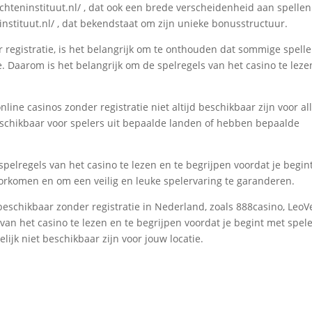
lachteninstituut.nl/ , dat ook een brede verscheidenheid aan spellen
instituut.nl/ , dat bekendstaat om zijn unieke bonusstructuur.
 registratie, is het belangrijk om te onthouden dat sommige spell
ie. Daarom is het belangrijk om de spelregels van het casino te leze
line casinos zonder registratie niet altijd beschikbaar zijn voor al
eschikbaar voor spelers uit bepaalde landen of hebben bepaalde
pelregels van het casino te lezen en te begrijpen voordat je begin
oorkomen en om een veilig en leuke spelervaring te garanderen.
 beschikbaar zonder registratie in Nederland, zoals 888casino, Leo
 van het casino te lezen en te begrijpen voordat je begint met spel
jk niet beschikbaar zijn voor jouw locatie.