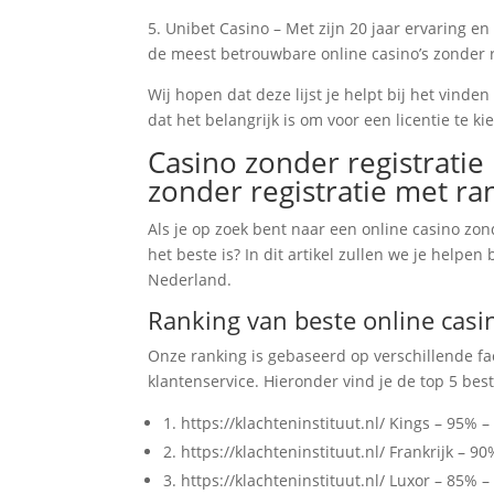
5. Unibet Casino – Met zijn 20 jaar ervaring e
de meest betrouwbare online casino’s zonder r
Wij hopen dat deze lijst je helpt bij het vind
dat het belangrijk is om voor een licentie te k
Casino zonder registratie
zonder registratie met ra
Als je op zoek bent naar een online casino zond
het beste is? In dit artikel zullen we je helpen
Nederland.
Ranking van beste online casin
Onze ranking is gebaseerd op verschillende fa
klantenservice. Hieronder vind je de top 5 best
1. https://klachteninstituut.nl/ Kings – 95
2. https://klachteninstituut.nl/ Frankrijk –
3. https://klachteninstituut.nl/ Luxor – 85