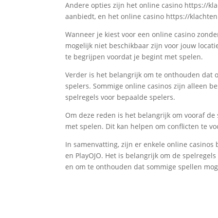
Andere opties zijn het online casino https://k
aanbiedt, en het online casino https://klachten
Wanneer je kiest voor een online casino zonder
mogelijk niet beschikbaar zijn voor jouw locat
te begrijpen voordat je begint met spelen.
Verder is het belangrijk om te onthouden dat on
spelers. Sommige online casinos zijn alleen b
spelregels voor bepaalde spelers.
Om deze reden is het belangrijk om vooraf de s
met spelen. Dit kan helpen om conflicten te v
In samenvatting, zijn er enkele online casinos
en PlayOJO. Het is belangrijk om de spelregels
en om te onthouden dat sommige spellen mogeli