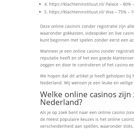
4. https://klachteninstituut.nl/ Palace – 8
5. https://klachteninstituut.nl/ Viva – 75% 
Deze online casino’s zonder registratie zijn a
waaronder gokkasten, videopoker en live casi
kunt beginnen met spelen zonder eerst een a
Wanneer je een online casino zonder registrati
reputatie heeft en of het een goede klantenser
zeggen en door te controleren of het casino ee
We hopen dat dit artikel je heeft geholpen bij 
Nederland. Wij wensen je een leuke en veilige 
Welke online casinos zijn
Nederland?
Als je op zoek bent naar een online casino zon
de meest populaire keuzes is het online casino 
verscheidenheid aan spellen, waaronder slots, 