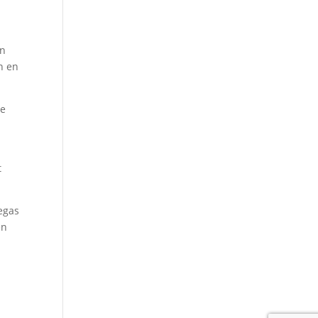
en
n en
le
t
Vegas
en