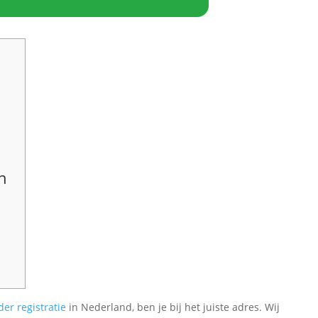
in
der registratie
in Nederland, ben je bij het juiste adres. Wij