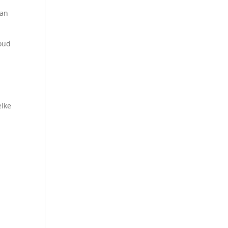
van
houd
elke