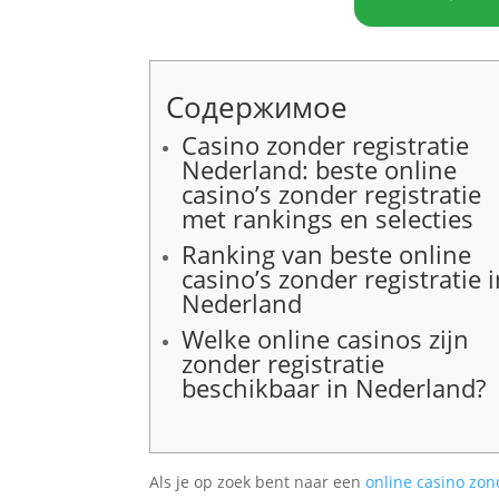
Содержимое
Casino zonder registratie
Nederland: beste online
casino’s zonder registratie
met rankings en selecties
Ranking van beste online
casino’s zonder registratie 
Nederland
Welke online casinos zijn
zonder registratie
beschikbaar in Nederland?
Als je op zoek bent naar een
online casino zon