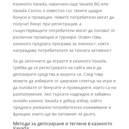
Казиното Vavada, наричано още Vavada BG или
Vavada Casino, е известно със своите щедри
бонуси и промоции. Новите потребители могат да
получат бонус при регистрация, а
съществуващите потребители могат да ползват от
различни промоции и турнири. Освен това,
казиното предлага програма за лоялност, която
награждава потребителите за тяхната активност.
За да започнете да играете в казиното Vavada,
трябва да се регистрирате на сайта им и да
депозирате средства в акаунта си. След това
можете да избирате от широкия спектър на игри и
да ползвате от бонусите и промоциите, които са на
разположение. Ако търсите надеждно и забавно
онлайн казино, Vavada е добър избор, който
предлага уникално потребителско изживяване и
функции, които ще ви запомнят за дълго.
Методи за депозиране и теглене в казиното
Vavada