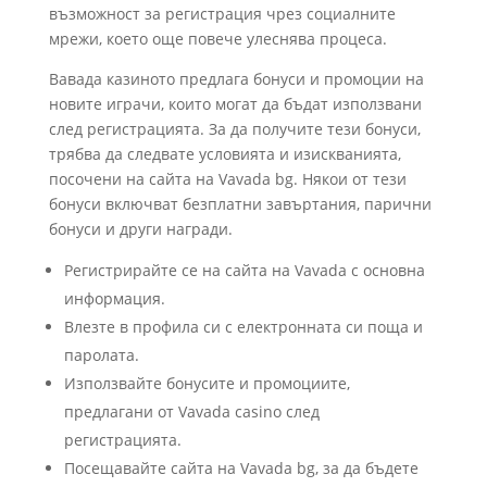
възможност за регистрация чрез социалните
мрежи, което още повече улеснява процеса.
Вавада казиното предлага бонуси и промоции на
новите играчи, които могат да бъдат използвани
след регистрацията. За да получите тези бонуси,
трябва да следвате условията и изискванията,
посочени на сайта на Vavada bg. Някои от тези
бонуси включват безплатни завъртания, парични
бонуси и други награди.
Регистрирайте се на сайта на Vavada с основна
информация.
Влезте в профила си с електронната си поща и
паролата.
Използвайте бонусите и промоциите,
предлагани от Vavada casino след
регистрацията.
Посещавайте сайта на Vavada bg, за да бъдете