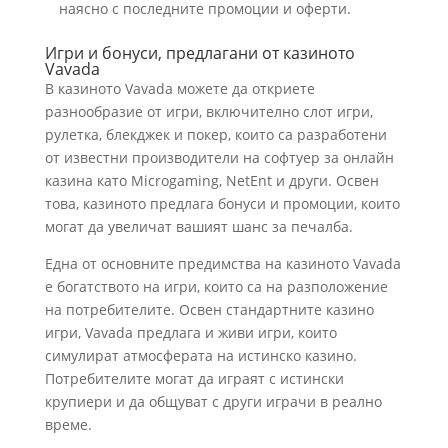
наясно с последните промоции и оферти.
Игри и бонуси, предлагани от казиното
Vavada
В казиното Vavada можете да откриете
разнообразие от игри, включително слот игри,
рулетка, блекджек и покер, които са разработени
от известни производители на софтуер за онлайн
казина като Microgaming, NetEnt и други. Освен
това, казиното предлага бонуси и промоции, които
могат да увеличат вашият шанс за печалба.
Една от основните предимства на казиното Vavada
е богатството на игри, които са на разположение
на потребителите. Освен стандартните казино
игри, Vavada предлага и живи игри, които
симулират атмосферата на истинско казино.
Потребителите могат да играят с истински
крупиери и да общуват с други играчи в реално
време.