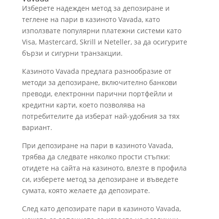
Изберете надежден метод за депозиране и
теглене на пари в казиното Vavada, като
използвате популярни платежни системи като
Visa, Mastercard, Skrill и Neteller, за да осигурите
бързи и сигурни транзакции.
Казиното Vavada предлага разнообразие от
методи за депозиране, включително банкови
преводи, електронни парични портфейли и
кредитни карти, което позволява на
потребителите да изберат най-удобния за тях
вариант.
При депозиране на пари в казиното Vavada,
трябва да следвате няколко прости стъпки:
отидете на сайта на казиното, влезте в профила
си, изберете метод за депозиране и въведете
сумата, която желаете да депозирате.
След като депозирате пари в казиното Vavada,