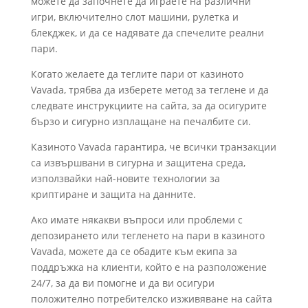
можете да започнете да играете на различни
игри, включително слот машини, рулетка и
блекджек, и да се надявате да спечелите реални
пари.
Когато желаете да теглите пари от казиното
Vavada, трябва да изберете метод за теглене и да
следвате инструкциите на сайта, за да осигурите
бързо и сигурно изплащане на печалбите си.
Казиното Vavada гарантира, че всички транзакции
са извършвани в сигурна и защитена среда,
използвайки най-новите технологии за
криптиране и защита на данните.
Ако имате някакви въпроси или проблеми с
депозирането или тегленето на пари в казиното
Vavada, можете да се обадите към екипа за
поддръжка на клиенти, който е на разположение
24/7, за да ви помогне и да ви осигури
положително потребителско изживяване на сайта