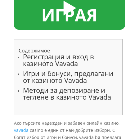
▶️
ИГРАЯ
Содержимое
Регистрация и вход в
казиното Vavada
Игри и бонуси, предлагани
от казиното Vavada
Методи за депозиране и
теглене в казиното Vavada
Ако търсите надежден и забавен онлайн казино,
vavada
casino е един от най-добрите избори. С
богат избор от игри и бонуси, vavada bg предлага