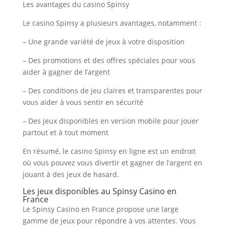
Les avantages du casino Spinsy
Le casino Spinsy a plusieurs avantages, notamment :
– Une grande variété de jeux à votre disposition
– Des promotions et des offres spéciales pour vous
aider à gagner de l’argent
– Des conditions de jeu claires et transparentes pour
vous aider à vous sentir en sécurité
– Des jeux disponibles en version mobile pour jouer
partout et à tout moment
En résumé, le casino Spinsy en ligne est un endroit
où vous pouvez vous divertir et gagner de l’argent en
jouant à des jeux de hasard.
Les jeux disponibles au Spinsy Casino en
France
Le Spinsy Casino en France propose une large
gamme de jeux pour répondre à vos attentes. Vous