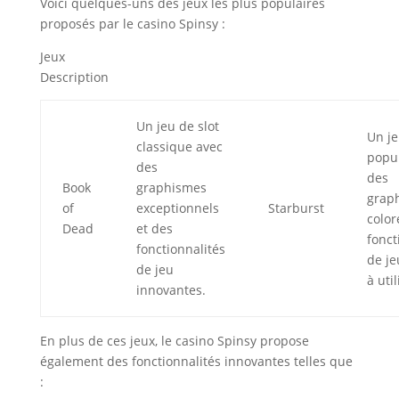
Voici quelques-uns des jeux les plus populaires
proposés par le casino Spinsy :
Jeux
Description
Un jeu de slot
Un je
classique avec
popul
des
des
Book
graphismes
grap
of
exceptionnels
Starburst
color
Dead
et des
fonct
fonctionnalités
de je
de jeu
à util
innovantes.
En plus de ces jeux, le casino Spinsy propose
également des fonctionnalités innovantes telles que
: