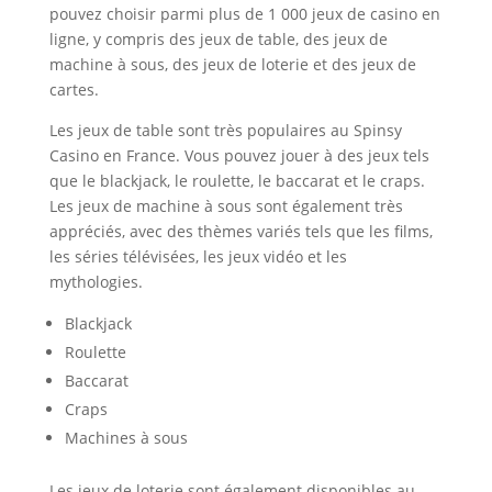
pouvez choisir parmi plus de 1 000 jeux de casino en
ligne, y compris des jeux de table, des jeux de
machine à sous, des jeux de loterie et des jeux de
cartes.
Les jeux de table sont très populaires au Spinsy
Casino en France. Vous pouvez jouer à des jeux tels
que le blackjack, le roulette, le baccarat et le craps.
Les jeux de machine à sous sont également très
appréciés, avec des thèmes variés tels que les films,
les séries télévisées, les jeux vidéo et les
mythologies.
Blackjack
Roulette
Baccarat
Craps
Machines à sous
Les jeux de loterie sont également disponibles au