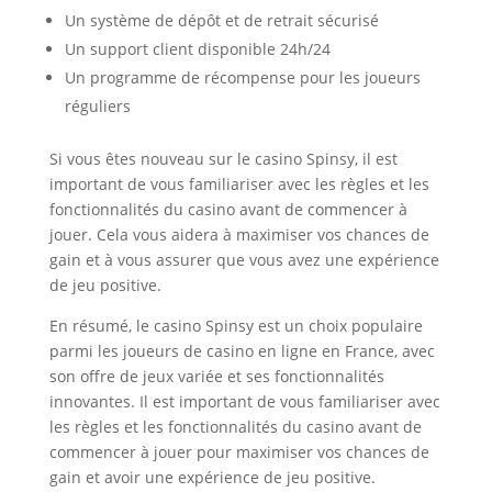
Un système de dépôt et de retrait sécurisé
Un support client disponible 24h/24
Un programme de récompense pour les joueurs
réguliers
Si vous êtes nouveau sur le casino Spinsy, il est
important de vous familiariser avec les règles et les
fonctionnalités du casino avant de commencer à
jouer. Cela vous aidera à maximiser vos chances de
gain et à vous assurer que vous avez une expérience
de jeu positive.
En résumé, le casino Spinsy est un choix populaire
parmi les joueurs de casino en ligne en France, avec
son offre de jeux variée et ses fonctionnalités
innovantes. Il est important de vous familiariser avec
les règles et les fonctionnalités du casino avant de
commencer à jouer pour maximiser vos chances de
gain et avoir une expérience de jeu positive.