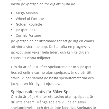
bästa jackpotspelen för dig att njuta av.
Mega Moolah
Wheel of Fortune
Golden Roulette
Jackpot 6000
Cosmic Fortune
Jackpotspelen är utformade för att ge dig en chans
att vinna stora belopp. De har ofta en progressiv
jackpot, som växer hela tiden, och kan ge dig en
chans att vinna miljoner.
Om du är på jakt efter spelautomater och jackpot
hos ett online casino utan spelpaus, är du på rätt
ställe. Vi har samlat de bästa spelautomaterna och
jackpotten för dig att njuta av.
Spelpausalternativ för Säker Spel
Om du är på jakt efter ett casino utan spelpaus, är
du inte ensam. Många spelare vill ha en säker
spelupplevelse, och det är inte konstigt. Spelpaus är