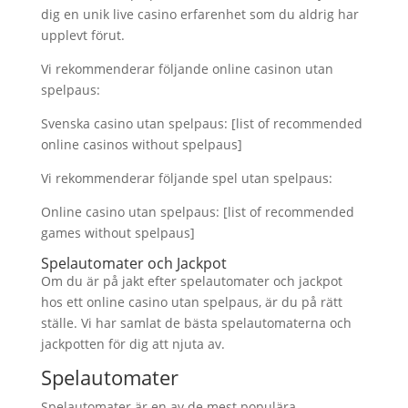
dig en unik live casino erfarenhet som du aldrig har
upplevt förut.
Vi rekommenderar följande online casinon utan
spelpaus:
Svenska casino utan spelpaus: [list of recommended
online casinos without spelpaus]
Vi rekommenderar följande spel utan spelpaus:
Online casino utan spelpaus: [list of recommended
games without spelpaus]
Spelautomater och Jackpot
Om du är på jakt efter spelautomater och jackpot
hos ett online casino utan spelpaus, är du på rätt
ställe. Vi har samlat de bästa spelautomaterna och
jackpotten för dig att njuta av.
Spelautomater
Spelautomater är en av de mest populära