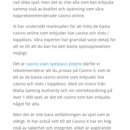
rad olika spel, men det är inte alla som kan erbjuda
samma nivå av kvalitet och spänning som våra
topprekommenderade casino online.
Vi har undersökt marknaden för att hitta de bästa
casino online som erbjuder live casino och slots i
toppklass. Våra experter har granskat varje detalj för
att se till att du kan ha den bästa spelupplevelsen
möjligt.
Det är
casino utan spelpaus plejmo
därför vi
rekommenderar att du provas på Casino X, som är
ett av de bästa casino online som erbjuder live
casino och slots i toppklass. Med sin licens från
Malta Gaming Authority och sin storleksordning på
över 1 000 spel, är det ett casino som kan erbjuda
något för alla.
Men det är inte bara omfattningen av spel som är
viktigt. Vi har också sett till att Casino X har en hög
nivå av säkerhet och integritet, vilket är avgörande