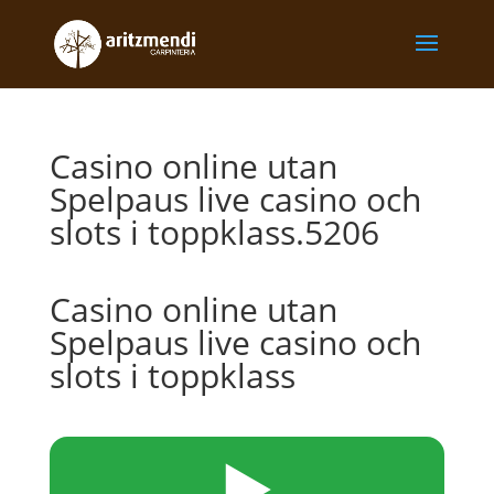
Casino online utan
Spelpaus live casino och
slots i toppklass.5206
Casino online utan
Spelpaus live casino och
slots i toppklass
▶️