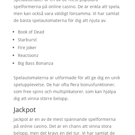
spelformerna på online casino. De är enkla att spela,
men kan också vara väldigt lönsamma. Vi har samlat
de bästa spelautomaterna för dig att njuta av.
Book of Dead
Starburst
Fire Joker
Reactoonz
Big Bass Bonanza
Spelautomaterna är utformade för att ge dig en unik
spelupplevelse. De har ofta flera bonusfunktioner,
som free spins och multiplikatorer, som kan hjälpa
dig att vinna större belopp.
Jackpot
Jackpot är en av de mest spännande spelformerna
på online casino. Det är en chans att vinna stora
belopp, men det krävs en del tur. Vi har samlat de