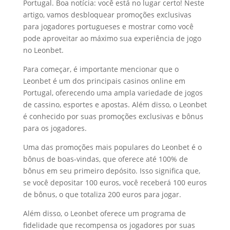
Portugal. Boa notícia: você está no lugar certo! Neste
artigo, vamos desbloquear promoções exclusivas
para jogadores portugueses e mostrar como você
pode aproveitar ao máximo sua experiência de jogo
no Leonbet.
Para começar, é importante mencionar que o
Leonbet é um dos principais casinos online em
Portugal, oferecendo uma ampla variedade de jogos
de cassino, esportes e apostas. Além disso, o Leonbet
é conhecido por suas promoções exclusivas e bônus
para os jogadores.
Uma das promoções mais populares do Leonbet é o
bônus de boas-vindas, que oferece até 100% de
bônus em seu primeiro depósito. Isso significa que,
se você depositar 100 euros, você receberá 100 euros
de bônus, o que totaliza 200 euros para jogar.
Além disso, o Leonbet oferece um programa de
fidelidade que recompensa os jogadores por suas