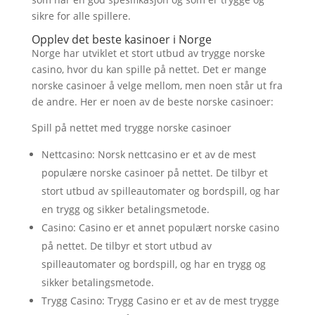
sikre for alle spillere.
Opplev det beste kasinoer i Norge
Norge har utviklet et stort utbud av trygge norske
casino, hvor du kan spille på nettet. Det er mange
norske casinoer å velge mellom, men noen står ut fra
de andre. Her er noen av de beste norske casinoer:
Spill på nettet med trygge norske casinoer
Nettcasino: Norsk nettcasino er et av de mest
populære norske casinoer på nettet. De tilbyr et
stort utbud av spilleautomater og bordspill, og har
en trygg og sikker betalingsmetode.
Casino: Casino er et annet populært norske casino
på nettet. De tilbyr et stort utbud av
spilleautomater og bordspill, og har en trygg og
sikker betalingsmetode.
Trygg Casino: Trygg Casino er et av de mest trygge