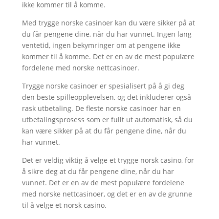
ikke kommer til å komme.
Med trygge norske casinoer kan du være sikker på at
du får pengene dine, når du har vunnet. Ingen lang
ventetid, ingen bekymringer om at pengene ikke
kommer til å komme. Det er en av de mest populære
fordelene med norske nettcasinoer.
Trygge norske casinoer er spesialisert på å gi deg
den beste spilleopplevelsen, og det inkluderer også
rask utbetaling. De fleste norske casinoer har en
utbetalingsprosess som er fullt ut automatisk, så du
kan være sikker på at du får pengene dine, når du
har vunnet.
Det er veldig viktig å velge et trygge norsk casino, for
å sikre deg at du får pengene dine, når du har
vunnet. Det er en av de mest populære fordelene
med norske nettcasinoer, og det er en av de grunne
til å velge et norsk casino.