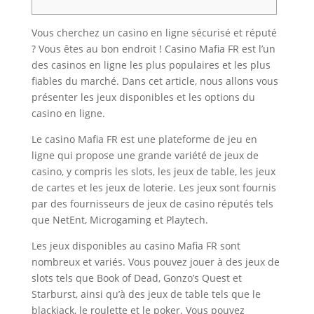
Vous cherchez un casino en ligne sécurisé et réputé
? Vous êtes au bon endroit ! Casino Mafia FR est l’un
des casinos en ligne les plus populaires et les plus
fiables du marché. Dans cet article, nous allons vous
présenter les jeux disponibles et les options du
casino en ligne.
Le casino Mafia FR est une plateforme de jeu en
ligne qui propose une grande variété de jeux de
casino, y compris les slots, les jeux de table, les jeux
de cartes et les jeux de loterie. Les jeux sont fournis
par des fournisseurs de jeux de casino réputés tels
que NetEnt, Microgaming et Playtech.
Les jeux disponibles au casino Mafia FR sont
nombreux et variés. Vous pouvez jouer à des jeux de
slots tels que Book of Dead, Gonzo’s Quest et
Starburst, ainsi qu’à des jeux de table tels que le
blackjack, le roulette et le poker. Vous pouvez