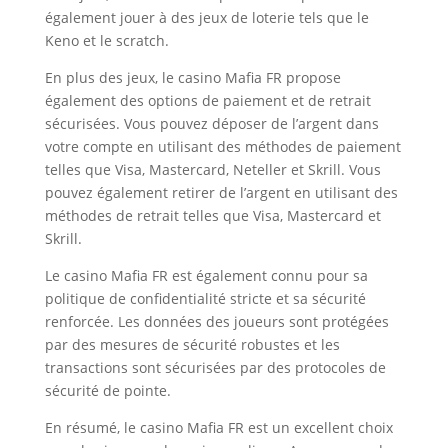
également jouer à des jeux de loterie tels que le
Keno et le scratch.
En plus des jeux, le casino Mafia FR propose
également des options de paiement et de retrait
sécurisées. Vous pouvez déposer de l’argent dans
votre compte en utilisant des méthodes de paiement
telles que Visa, Mastercard, Neteller et Skrill. Vous
pouvez également retirer de l’argent en utilisant des
méthodes de retrait telles que Visa, Mastercard et
Skrill.
Le casino Mafia FR est également connu pour sa
politique de confidentialité stricte et sa sécurité
renforcée. Les données des joueurs sont protégées
par des mesures de sécurité robustes et les
transactions sont sécurisées par des protocoles de
sécurité de pointe.
En résumé, le casino Mafia FR est un excellent choix