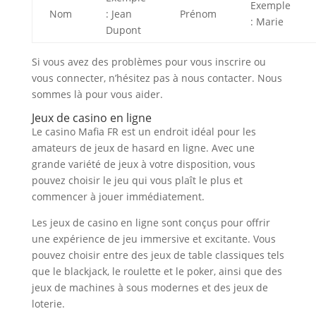
Exemple
Nom
: Jean
Prénom
: Marie
Dupont
Si vous avez des problèmes pour vous inscrire ou
vous connecter, n’hésitez pas à nous contacter. Nous
sommes là pour vous aider.
Jeux de casino en ligne
Le casino Mafia FR est un endroit idéal pour les
amateurs de jeux de hasard en ligne. Avec une
grande variété de jeux à votre disposition, vous
pouvez choisir le jeu qui vous plaît le plus et
commencer à jouer immédiatement.
Les jeux de casino en ligne sont conçus pour offrir
une expérience de jeu immersive et excitante. Vous
pouvez choisir entre des jeux de table classiques tels
que le blackjack, le roulette et le poker, ainsi que des
jeux de machines à sous modernes et des jeux de
loterie.