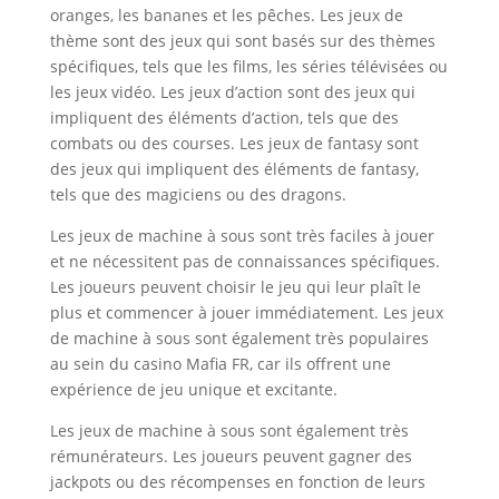
oranges, les bananes et les pêches. Les jeux de
thème sont des jeux qui sont basés sur des thèmes
spécifiques, tels que les films, les séries télévisées ou
les jeux vidéo. Les jeux d’action sont des jeux qui
impliquent des éléments d’action, tels que des
combats ou des courses. Les jeux de fantasy sont
des jeux qui impliquent des éléments de fantasy,
tels que des magiciens ou des dragons.
Les jeux de machine à sous sont très faciles à jouer
et ne nécessitent pas de connaissances spécifiques.
Les joueurs peuvent choisir le jeu qui leur plaît le
plus et commencer à jouer immédiatement. Les jeux
de machine à sous sont également très populaires
au sein du casino Mafia FR, car ils offrent une
expérience de jeu unique et excitante.
Les jeux de machine à sous sont également très
rémunérateurs. Les joueurs peuvent gagner des
jackpots ou des récompenses en fonction de leurs