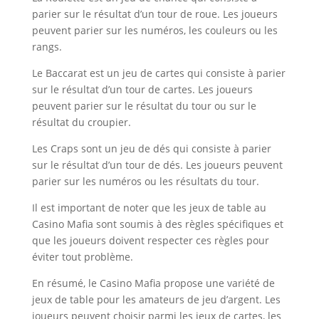
parier sur le résultat d’un tour de roue. Les joueurs
peuvent parier sur les numéros, les couleurs ou les
rangs.
Le Baccarat est un jeu de cartes qui consiste à parier
sur le résultat d’un tour de cartes. Les joueurs
peuvent parier sur le résultat du tour ou sur le
résultat du croupier.
Les Craps sont un jeu de dés qui consiste à parier
sur le résultat d’un tour de dés. Les joueurs peuvent
parier sur les numéros ou les résultats du tour.
Il est important de noter que les jeux de table au
Casino Mafia sont soumis à des règles spécifiques et
que les joueurs doivent respecter ces règles pour
éviter tout problème.
En résumé, le Casino Mafia propose une variété de
jeux de table pour les amateurs de jeu d’argent. Les
joueurs peuvent choisir parmi les jeux de cartes, les