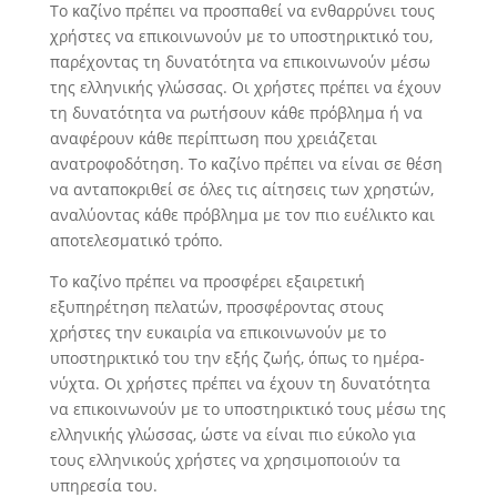
Το καζίνο πρέπει να προσπαθεί να ενθαρρύνει τους
χρήστες να επικοινωνούν με το υποστηρικτικό του,
παρέχοντας τη δυνατότητα να επικοινωνούν μέσω
της ελληνικής γλώσσας. Οι χρήστες πρέπει να έχουν
τη δυνατότητα να ρωτήσουν κάθε πρόβλημα ή να
αναφέρουν κάθε περίπτωση που χρειάζεται
ανατροφοδότηση. Το καζίνο πρέπει να είναι σε θέση
να ανταποκριθεί σε όλες τις αίτησεις των χρηστών,
αναλύοντας κάθε πρόβλημα με τον πιο ευέλικτο και
αποτελεσματικό τρόπο.
Το καζίνο πρέπει να προσφέρει εξαιρετική
εξυπηρέτηση πελατών, προσφέροντας στους
χρήστες την ευκαιρία να επικοινωνούν με το
υποστηρικτικό του την εξής ζωής, όπως το ημέρα-
νύχτα. Οι χρήστες πρέπει να έχουν τη δυνατότητα
να επικοινωνούν με το υποστηρικτικό τους μέσω της
ελληνικής γλώσσας, ώστε να είναι πιο εύκολο για
τους ελληνικούς χρήστες να χρησιμοποιούν τα
υπηρεσία του.