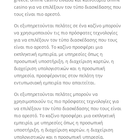
casino για να επιλέξουν τον τύπο διασκέδασης που
τους είναι πιο αρεστό.
Οι εξυπηρετούνται πελάτες σε ένα καζίνο μπορούν
να χρησιμοποιούν τις πιο πρόσφατες τεχνολογίες
για να επιλέξουν τον τύπο διασκέδασης που τους
είναι πιο αρεστό. Το καζίνο προσφέρει μια
εκπληκτική εμπειρία, με υπηρεσίες όπως η
προσωπική υποστήριξη, η διαχείριση καρτών, η
διαχείριση υπολογιστικών και η προσωπική
υπηρεσία, προσφέροντας στον πελάτη την
εντυπωσιακή εμπειρία που απαιτείται.
Οι εξυπηρετούνται πελάτες μπορούν να
χρησιμοποιούν τις πιο πρόσφατες τεχνολογίες για
να επιλέξουν τον τύπο διασκέδασης που τους είναι
πιο αρεστό. Το καζίνο προσφέρει μια εκπληκτική
εμπειρία, με υπηρεσίες όπως η προσωπική
υποστήριξη, η διαχείριση καρτών, η διαχείριση
υπολογιστικών και η προσωπική υπηρεσία,