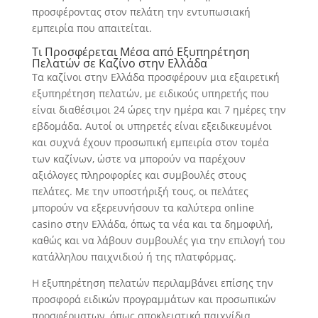
προσφέροντας στον πελάτη την εντυπωσιακή
εμπειρία που απαιτείται.
Τι Προσφέρεται Μέσα από Εξυπηρέτηση
Πελατών σε Καζίνο στην Ελλάδα
Τα καζίνοι στην Ελλάδα προσφέρουν μια εξαιρετική
εξυπηρέτηση πελατών, με ειδικούς υπηρετής που
είναι διαθέσιμοι 24 ώρες την ημέρα και 7 ημέρες την
εβδομάδα. Αυτοί οι υπηρετές είναι εξειδικευμένοι
και συχνά έχουν προσωπική εμπειρία στον τομέα
των καζίνων, ώστε να μπορούν να παρέχουν
αξιόλογες πληροφορίες και συμβουλές στους
πελάτες. Με την υποστήριξή τους, οι πελάτες
μπορούν να εξερευνήσουν τα καλύτερα online
casino στην Ελλάδα, όπως τα νέα και τα δημοφιλή,
καθώς και να λάβουν συμβουλές για την επιλογή του
κατάλληλου παιχνιδιού ή της πλατφόρμας.
Η εξυπηρέτηση πελατών περιλαμβάνει επίσης την
προσφορά ειδικών προγραμμάτων και προσωπικών
προσφέρματων, όπως αποκλειστικά παιχνίδια,