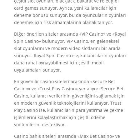
çeşitli slot oyunları, blackjack, bakarat ve rolet gibi
card games sunuyor. Ayrıca, yeni kullanıcılar için
deneme bonusu sunuyor, bu da oyuncuların oyunları
denemek için risk almamalarına olanak tanıyor.
Diğer önerilen siteler arasında «VIP Casino» ve «Royal
Spin Casino» bulunuyor. VIP Casino, en geleneksel
slot oyunlarını ve modern video slotlarını bir arada
sunuyor. Royal Spin Casino ise, kullanıcıların oyunları
daha rahat oynayabilmesi için çeşitli mobil
uygulamaları sunuyor.
En güvenilir casino siteleri arasında «Secure Bet
Casino» ve «Trust Play Casino» yer alıyor. Secure Bet
Casino, kullanıcı verilerinin güvenliğini sağlamak için
en modern güvenlik teknolojilerini kullanıyor. Trust
Play Casino ise, kullanıcıların para yatırma ve çekme
işlemlerini kolaylaştırmak için çeşitli ödeme
yöntemlerini destekliyor.
Casino bahis siteleri arasında «Max Bet Casino» ve