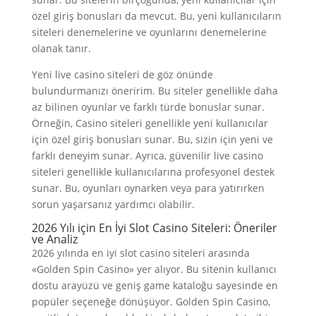
özel giriş bonusları da mevcut. Bu, yeni kullanıcıların
siteleri denemelerine ve oyunlarını denemelerine
olanak tanır.
Yeni live casino siteleri de göz önünde
bulundurmanızı öneririm. Bu siteler genellikle daha
az bilinen oyunlar ve farklı türde bonuslar sunar.
Örneğin, Casino siteleri genellikle yeni kullanıcılar
için özel giriş bonusları sunar. Bu, sizin için yeni ve
farklı deneyim sunar. Ayrıca, güvenilir live casino
siteleri genellikle kullanıcılarına profesyonel destek
sunar. Bu, oyunları oynarken veya para yatırırken
sorun yaşarsanız yardımcı olabilir.
2026 Yılı için En İyi Slot Casino Siteleri: Öneriler
ve Analiz
2026 yılında en iyi slot casino siteleri arasında
«Golden Spin Casino» yer alıyor. Bu sitenin kullanıcı
dostu arayüzü ve geniş game kataloğu sayesinde en
popüler seçeneğe dönüşüyor. Golden Spin Casino,