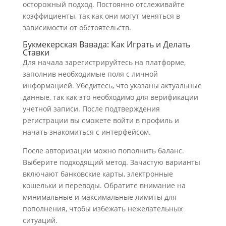
осторожный подход. Постоянно отслеживайте
коэффициенты, так как они могут меняться в
зависимости от обстоятельств.
Букмекерская Вавада: Как Играть и Делать
Ставки
Для начала зарегистрируйтесь на платформе,
заполнив необходимые поля с личной
информацией. Убедитесь, что указаны актуальные
данные, так как это необходимо для верификации
учетной записи. После подтверждения
регистрации вы сможете войти в профиль и
начать знакомиться с интерфейсом.
После авторизации можно пополнить баланс.
Выберите подходящий метод. Зачастую варианты
включают банковские карты, электронные
кошельки и переводы. Обратите внимание на
минимальные и максимальные лимиты для
пополнения, чтобы избежать нежелательных
ситуаций.