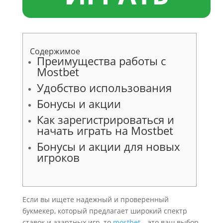
Содержимое
Преимущества работы с
Mostbet
Удобство использования
Бонусы и акции
Как зарегистрироваться и
начать играть на Mostbet
Бонусы и акции для новых
игроков
Если вы ищете надежный и проверенный
букмекер, который предлагает широкий спектр
ставок и азартных игр, то
mostbet
– это ваш выбор.