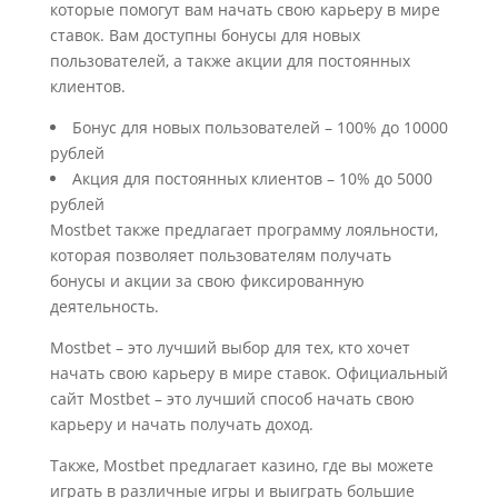
которые помогут вам начать свою карьеру в мире
ставок. Вам доступны бонусы для новых
пользователей, а также акции для постоянных
клиентов.
Бонус для новых пользователей – 100% до 10000
рублей
Акция для постоянных клиентов – 10% до 5000
рублей
Mostbet также предлагает программу лояльности,
которая позволяет пользователям получать
бонусы и акции за свою фиксированную
деятельность.
Mostbet – это лучший выбор для тех, кто хочет
начать свою карьеру в мире ставок. Официальный
сайт Mostbet – это лучший способ начать свою
карьеру и начать получать доход.
Также, Mostbet предлагает казино, где вы можете
играть в различные игры и выиграть большие