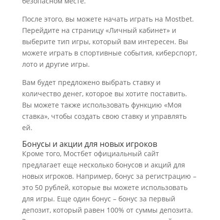
безопасном месте.
После этого, вы можете начать играть на Mostbet.
Перейдите на страницу «Личный кабинет» и
выберите тип игры, который вам интересен. Вы
можете играть в спортивные события, киберспорт,
лото и другие игры.
Вам будет предложено выбрать ставку и
количество денег, которое вы хотите поставить.
Вы можете также использовать функцию «Моя
ставка», чтобы создать свою ставку и управлять
ей.
Бонусы и акции для новых игроков
Кроме того, Мостбет официальный сайт
предлагает еще несколько бонусов и акций для
новых игроков. Например, бонус за регистрацию –
это 50 рублей, которые вы можете использовать
для игры. Еще один бонус – бонус за первый
депозит, который равен 100% от суммы депозита.