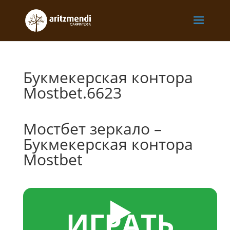
Букмекерская контора
Mostbet.6623
Мостбет зеркало –
Букмекерская контора
Mostbet
▶️
ИГРАТЬ