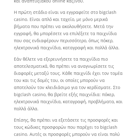
και αναπτυξιακού online καζίνου.
Η πρώτη στάδιο είναι να εγγραφείτε στο bigclash
casino. Είναι απλό και ταχείο, με μόνο μερικά
βήματα που πρέπει να ακολουθήσετε. Μετά την
εγγραφή, θα μπορέσετε να επιλέξετε τα παιχνίδια
που σας ενδιαφέρουν περισσότερο, όπως πόκερ,
ηλεκτρονικά παιχνίδια, καταγραφή και πολλά άλλα.
Εάν θέλετε να εξερευνήσετε τα παιχνίδια πιο
αποτελεσματικά, θα πρέπει να αναγνωρίσετε τις
διαφορές μεταξύ τους. Κάθε παιχνίδι έχει τον τομέα
του και τις δομές του, οι οποίες μπορούν να
αποτελούν τον κλειδιάσιμο για τον κερδίσματε. Στο
bigclash casino, θα βρείτε εξής παιχνίδια: πόκερ,
ηλεκτρονικά παιχνίδια, καταγραφή, προβλήματα, και
πολλά άλλα.
Επίσης, θα πρέπει να εξετάσετε τις προσφορές και
τους κώδικες προσφορών που παρέχει το bigclash
casino. Αυτές οι προσφορές μπορούν να είναι πολύ