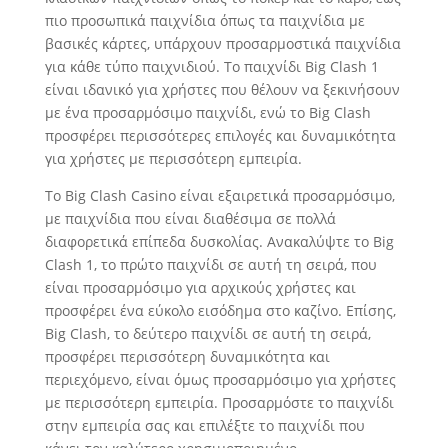
πιο προσωπικά παιχνίδια όπως τα παιχνίδια με
βασικές κάρτες, υπάρχουν προσαρμοστικά παιχνίδια
για κάθε τύπο παιχνιδιού. Το παιχνίδι Big Clash 1
είναι ιδανικό για χρήστες που θέλουν να ξεκινήσουν
με ένα προσαρμόσιμο παιχνίδι, ενώ το Big Clash
προσφέρει περισσότερες επιλογές και δυναμικότητα
για χρήστες με περισσότερη εμπειρία.
Το Big Clash Casino είναι εξαιρετικά προσαρμόσιμο,
με παιχνίδια που είναι διαθέσιμα σε πολλά
διαφορετικά επίπεδα δυσκολίας. Ανακαλύψτε το Big
Clash 1, το πρώτο παιχνίδι σε αυτή τη σειρά, που
είναι προσαρμόσιμο για αρχικούς χρήστες και
προσφέρει ένα εύκολο εισόδημα στο καζίνο. Επίσης,
Big Clash, το δεύτερο παιχνίδι σε αυτή τη σειρά,
προσφέρει περισσότερη δυναμικότητα και
περιεχόμενο, είναι όμως προσαρμόσιμο για χρήστες
με περισσότερη εμπειρία. Προσαρμόστε το παιχνίδι
στην εμπειρία σας και επιλέξτε το παιχνίδι που