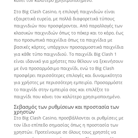
κάνει τον καλύτερο χρησιμοποιημένο.
Στο Big Clash Casino, η επιλογή παιχνιδιών είναι
εξαιρετικά ευρεία, με πολλά διαφορετικά τύπους
παιχνιδιών που προσφέρονται. Από παραλλαγές των
κλασικών παιχνιδιών όπως το πόκερ και το κάρο, έως
πιο προσωπικά παιχνίδια όπως τα παιχνίδια με
βασικές κάρτες, υπάρχουν προσαρμοστικά παιχνίδια
για κάθε τύπο παιχνιδιού. Το παιχνίδι Big Clash 1
είναι ιδανικό για χρήστες που θέλουν να ξεκινήσουν
με ένα προσαρμόσιμο παιχνίδι, ενώ το Big Clash
προσφέρει περισσότερες επιλογές και δυναμικότητα
για χρήστες με περισσότερη εμπειρία. Προσαρμόστε
το παιχνίδι στην εμπειρία σας και επιλέξτε το
παιχνίδι που κάνει τον καλύτερο χρησιμοποιημένο.
Σεβασμός των ρυθμίσεων και προστασία των
χρηστών
Στο Big Clash Casino, προσβάλλονται οι ρυθμίσεις με
τον ίδιο επίπεδο σημασίας όπως η προστασία των
χρηστών. Προτείνουμε σε όλους τους χρηστές να