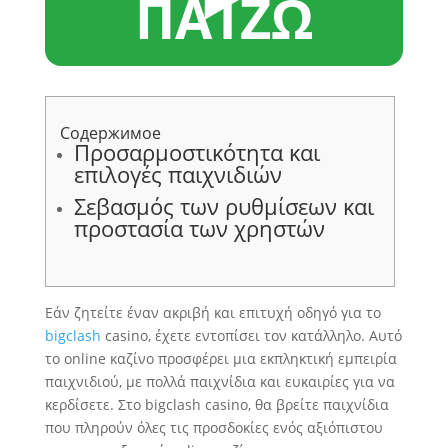
ΠΑΊΖΩ
Содержимое
Προσαρμοστικότητα και
επιλογές παιχνιδιών
Σεβασμός των ρυθμίσεων και
προστασία των χρηστών
Εάν ζητείτε έναν ακριβή και επιτυχή οδηγό για το
bigclash
casino, έχετε εντοπίσει τον κατάλληλο. Αυτό
το online καζίνο προσφέρει μια εκπληκτική εμπειρία
παιχνιδιού, με πολλά παιχνίδια και ευκαιρίες για να
κερδίσετε. Στο bigclash casino, θα βρείτε παιχνίδια
που πληρούν όλες τις προσδοκίες ενός αξιόπιστου