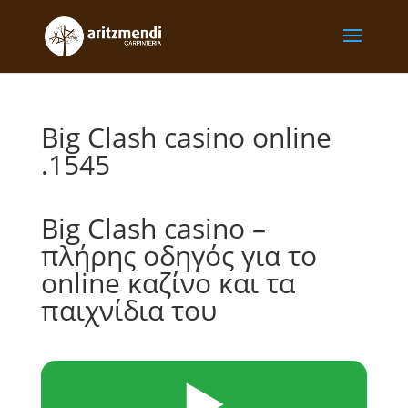
Big Clash casino online
.1545
Big Clash casino –
πλήρης οδηγός για το
online καζίνο και τα
παιχνίδια του
▶️