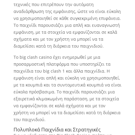
τεχνικές που επιτρέπουν την αυτόματη
αναδιάρθρωση της εμφάνισης, ώστε να είναι εύκολη
να χρησιμοποιηθεί σε κάθε συγκεκριμένη επιφάνεια.
Το παιχνίδι παρουσιάζει μια απλή και ευαναγνωστή
εμφάνιση, με τα στοιχεία να εμφανίζονται σε καλά
σχήματα και με τον χρήστη να μπορεί να τα
διαμελίσει κατά τη διάρκεια του παιχνιδιού.
Το big clash casino έχει ενημερωθεί με μια
προσαρμοστική πλατφόρμα που υποστηρίζει τα
παιχνίδια του big clash 1 και άλλα παιχνίδια. Η
εμφάνιση είναι απλή και εύκολη να χρησιμοποιηθεί,
με τα κουμπιά και τα συντομευτικά κουμπιά να είναι
εύκολα πρόσβασιμα. Το παιχνίδι παρουσιάζει μια
εξαιρετικά κλιμακωμένη παράσταση, με τα στοιχεία
να εμφανίζονται σε καλά σχήματα και με τον
χρήστη να μπορεί να τα διαμελίσει κατά τη διάρκεια
του παιχνιδιού.
Πολυπλοκά Παιχνίδια και Στρατηγικές