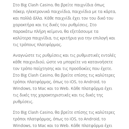
Στο Big Clash Casino, θα βρείτε παιχνίδια όπως
πόκερ, ηλεκτρονικά παιχνίδια, παιχνίδια με τα κάρτα,
και πολλά άλλα. Κάθε παιχνίδι έχει τον του δικό του
χαρακτήρα και τις δικές του ρυθμίσεις. Στο
παρακάτω πλήρη κείμενο, θα εξετάσουμε τα
καλύτερα παιχνίδια, τις κριτήρια για την επιλογή και
τις τρόπους πλατφόρμας.
Αναγνώστε τις ρυθμίσεις και τις ρυθμιστικές εντολές
κάθε παιχνιδιού, ώστε να μπορείτε να κατανοήσετε
τον τρόπο παίχτησης και τις προσδοκίες που έχετε.
Στο Big Clash Casino, θα βρείτε επίσης τις καλύτερες
τρόποι πλατφόρμας, όπως το iOS, το Android, το
Windows, το Mac και το Web. Κάθε πλατφόρμα έχει
τις δικές της χαρακτηριστικές και τις δικές της
ρυθμίσεις.
Στο Big Clash Casino, θα βρείτε επίσης τις καλύτερες
τρόποι πλατφόρμας, όπως το iOS, το Android, το
Windows, το Mac και το Web. Κάθε πλατφόρμα έχει