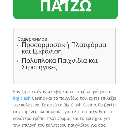
ΠΑΊΖΩ
Содержимое
Προσαρμοστική Πλατφόρμα
και Εμφάνιση
Πολυπλοκά Παιχνίδια και
Στρατηγικές
Εάν ζητείτε έναν ακριβή και επιτυχή οδηγό για το
big clash
Casino και τα παιχνίδια του, έχετε επιλέξει
τον καλύτερο. Σε αυτό το Big Clash Casino, θα βρείτε
εκτεταμένες πληροφορίες για όλα τα παιχνίδια, τα
καλύτερα τρόποι πλατφόρμας και τα κριτήρια για
την επιλογή του καλύτερου παιχνιδιού για σας.