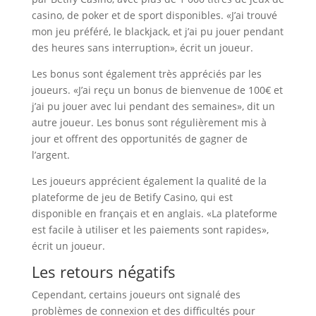
casino, de poker et de sport disponibles. «J’ai trouvé
mon jeu préféré, le blackjack, et j’ai pu jouer pendant
des heures sans interruption», écrit un joueur.
Les bonus sont également très appréciés par les
joueurs. «J’ai reçu un bonus de bienvenue de 100€ et
j’ai pu jouer avec lui pendant des semaines», dit un
autre joueur. Les bonus sont régulièrement mis à
jour et offrent des opportunités de gagner de
l’argent.
Les joueurs apprécient également la qualité de la
plateforme de jeu de Betify Casino, qui est
disponible en français et en anglais. «La plateforme
est facile à utiliser et les paiements sont rapides»,
écrit un joueur.
Les retours négatifs
Cependant, certains joueurs ont signalé des
problèmes de connexion et des difficultés pour