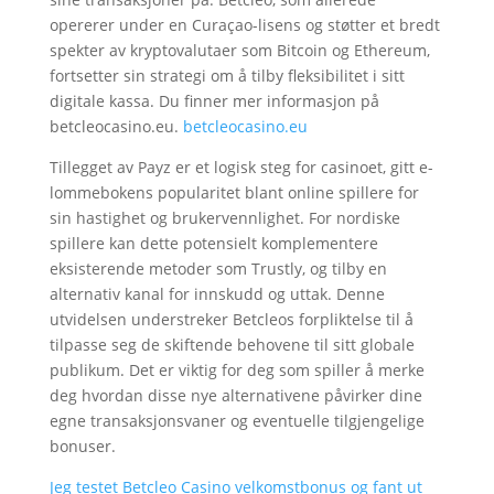
opererer under en Curaçao-lisens og støtter et bredt
spekter av kryptovalutaer som Bitcoin og Ethereum,
fortsetter sin strategi om å tilby fleksibilitet i sitt
digitale kassa. Du finner mer informasjon på
betcleocasino.eu.
betcleocasino.eu
Tillegget av Payz er et logisk steg for casinoet, gitt e-
lommebokens popularitet blant online spillere for
sin hastighet og brukervennlighet. For nordiske
spillere kan dette potensielt komplementere
eksisterende metoder som Trustly, og tilby en
alternativ kanal for innskudd og uttak. Denne
utvidelsen understreker Betcleos forpliktelse til å
tilpasse seg de skiftende behovene til sitt globale
publikum. Det er viktig for deg som spiller å merke
deg hvordan disse nye alternativene påvirker dine
egne transaksjonsvaner og eventuelle tilgjengelige
bonuser.
Jeg testet Betcleo Casino velkomstbonus og fant ut