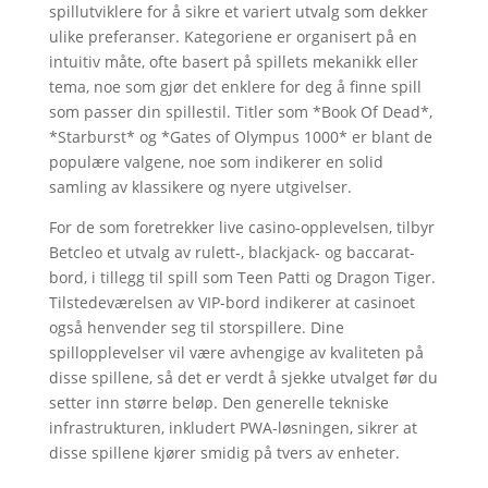
spillutviklere for å sikre et variert utvalg som dekker
ulike preferanser. Kategoriene er organisert på en
intuitiv måte, ofte basert på spillets mekanikk eller
tema, noe som gjør det enklere for deg å finne spill
som passer din spillestil. Titler som *Book Of Dead*,
*Starburst* og *Gates of Olympus 1000* er blant de
populære valgene, noe som indikerer en solid
samling av klassikere og nyere utgivelser.
For de som foretrekker live casino-opplevelsen, tilbyr
Betcleo et utvalg av rulett-, blackjack- og baccarat-
bord, i tillegg til spill som Teen Patti og Dragon Tiger.
Tilstedeværelsen av VIP-bord indikerer at casinoet
også henvender seg til storspillere. Dine
spillopplevelser vil være avhengige av kvaliteten på
disse spillene, så det er verdt å sjekke utvalget før du
setter inn større beløp. Den generelle tekniske
infrastrukturen, inkludert PWA-løsningen, sikrer at
disse spillene kjører smidig på tvers av enheter.