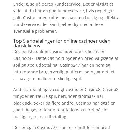
Endelig, se på deres kundeservice. Det er vigtigt at
vide, at du har en god kundeservice, hvis noget går
galt. Casino uden rofus bør have en hurtig og effektiv
kundeservice, der kan hjælpe dig med at løse
eventuelle problemer.
Top 5 anbefalinger for online casinoer uden
dansk licens
Det bedste online casino uden dansk licens er
Casino247. Dette casino tilbyder en bred valgkæde af
spil og god udbetaling. Casino247 har en nem og
intuiterende brugervenlig platform, som gør det let
at navigere mellem forskellige spil.
Andet anbefalingsværdigt casino er CasinoX. CasinoX
tilbyder en række spil, herunder slotmaskiner,
blackjack, poker og flere andre. CasinoX har også en
god tilbagevendende reputationsbaseret på sin
hurtige og nem udbetaling.
Der er også Casino777, som er kendt for sin bred