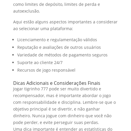
como limites de depósito, limites de perda e
autoexclusão.
Aqui estão alguns aspectos importantes a considerar
ao selecionar uma plataforma:
Licenciamento e regulamentação válidos
Reputação e avaliações de outros usuários
Variedade de métodos de pagamento seguros
Suporte ao cliente 24/7
Recursos de jogo responsável
Dicas Adicionais e Considerações Finais
Jogar tigrinho 777 pode ser muito divertido e
recompensador, mas é importante abordar o jogo
com responsabilidade e disciplina. Lembre-se que o
objetivo principal é se divertir, e não ganhar
dinheiro. Nunca jogue com dinheiro que você não
pode perder, e evite perseguir suas perdas.
Uma dica importante é entender as estatísticas do