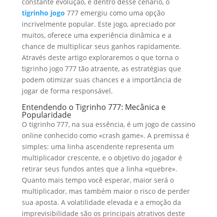
constante evolução, e dentro desse cenário, o
tigrinho jogo
777 emergiu como uma opção
incrivelmente popular. Este jogo, apreciado por
muitos, oferece uma experiência dinâmica e a
chance de multiplicar seus ganhos rapidamente.
Através deste artigo exploraremos o que torna o
tigrinho jogo 777 tão atraente, as estratégias que
podem otimizar suas chances e a importância de
jogar de forma responsável.
Entendendo o Tigrinho 777: Mecânica e
Popularidade
O tigrinho 777, na sua essência, é um jogo de cassino
online conhecido como «crash game». A premissa é
simples: uma linha ascendente representa um
multiplicador crescente, e o objetivo do jogador é
retirar seus fundos antes que a linha «quebre».
Quanto mais tempo você esperar, maior será o
multiplicador, mas também maior o risco de perder
sua aposta. A volatilidade elevada e a emoção da
imprevisibilidade são os principais atrativos deste