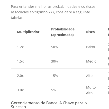
Para entender melhor as probabilidades e os riscos
associados ao tigrinho 777, considere a seguinte
tabela:
Probabilidade
Multiplicador
Risco
(aproximada)
1.2x
50%
Baixo
1.5x
30%
Médio
2.0x
15%
Alto
Muito
3.0x
5%
Alto
Gerenciamento de Banca: A Chave para o
Sucesso