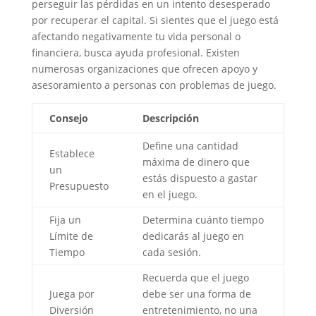
perseguir las pérdidas en un intento desesperado
por recuperar el capital. Si sientes que el juego está
afectando negativamente tu vida personal o
financiera, busca ayuda profesional. Existen
numerosas organizaciones que ofrecen apoyo y
asesoramiento a personas con problemas de juego.
Consejo
Descripción
Define una cantidad
Establece
máxima de dinero que
un
estás dispuesto a gastar
Presupuesto
en el juego.
Fija un
Determina cuánto tiempo
Límite de
dedicarás al juego en
Tiempo
cada sesión.
Recuerda que el juego
Juega por
debe ser una forma de
Diversión
entretenimiento, no una