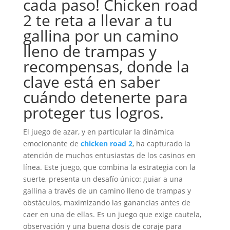
cada paso! Chicken road
2 te reta a llevar a tu
gallina por un camino
lleno de trampas y
recompensas, donde la
clave está en saber
cuándo detenerte para
proteger tus logros.
El juego de azar, y en particular la dinámica
emocionante de
chicken road 2
, ha capturado la
atención de muchos entusiastas de los casinos en
línea. Este juego, que combina la estrategia con la
suerte, presenta un desafío único: guiar a una
gallina a través de un camino lleno de trampas y
obstáculos, maximizando las ganancias antes de
caer en una de ellas. Es un juego que exige cautela,
observación y una buena dosis de coraje para