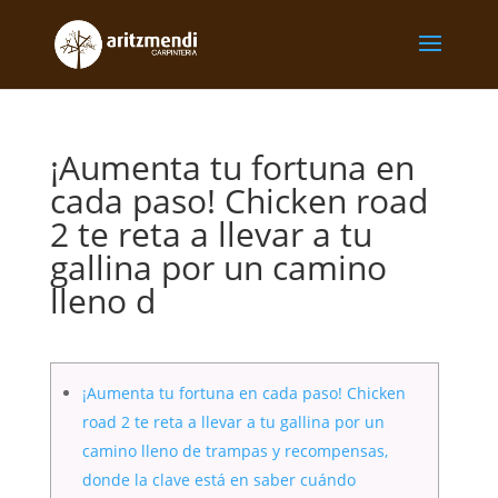
¡Aumenta tu fortuna en
cada paso! Chicken road
2 te reta a llevar a tu
gallina por un camino
lleno d
¡Aumenta tu fortuna en cada paso! Chicken
road 2 te reta a llevar a tu gallina por un
camino lleno de trampas y recompensas,
donde la clave está en saber cuándo