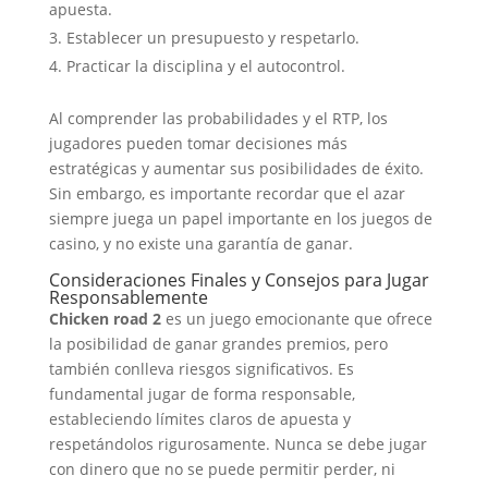
apuesta.
Establecer un presupuesto y respetarlo.
Practicar la disciplina y el autocontrol.
Al comprender las probabilidades y el RTP, los
jugadores pueden tomar decisiones más
estratégicas y aumentar sus posibilidades de éxito.
Sin embargo, es importante recordar que el azar
siempre juega un papel importante en los juegos de
casino, y no existe una garantía de ganar.
Consideraciones Finales y Consejos para Jugar
Responsablemente
Chicken road 2
es un juego emocionante que ofrece
la posibilidad de ganar grandes premios, pero
también conlleva riesgos significativos. Es
fundamental jugar de forma responsable,
estableciendo límites claros de apuesta y
respetándolos rigurosamente. Nunca se debe jugar
con dinero que no se puede permitir perder, ni