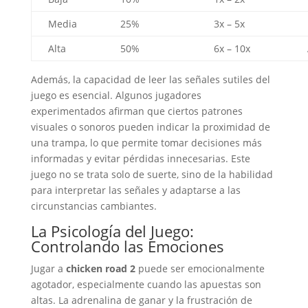
Media
25%
3x – 5x
Alta
50%
6x – 10x
Además, la capacidad de leer las señales sutiles del
juego es esencial. Algunos jugadores
experimentados afirman que ciertos patrones
visuales o sonoros pueden indicar la proximidad de
una trampa, lo que permite tomar decisiones más
informadas y evitar pérdidas innecesarias. Este
juego no se trata solo de suerte, sino de la habilidad
para interpretar las señales y adaptarse a las
circunstancias cambiantes.
La Psicología del Juego:
Controlando las Emociones
Jugar a
chicken road 2
puede ser emocionalmente
agotador, especialmente cuando las apuestas son
altas. La adrenalina de ganar y la frustración de