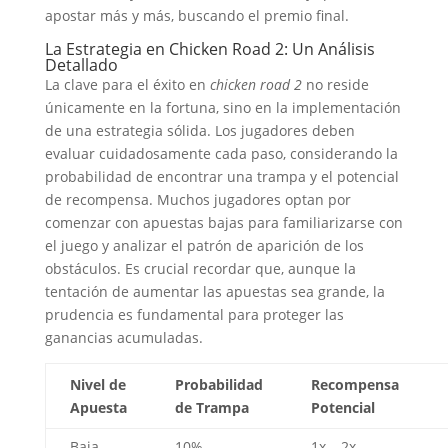
apostar más y más, buscando el premio final.
La Estrategia en Chicken Road 2: Un Análisis
Detallado
La clave para el éxito en
chicken road 2
no reside
únicamente en la fortuna, sino en la implementación
de una estrategia sólida. Los jugadores deben
evaluar cuidadosamente cada paso, considerando la
probabilidad de encontrar una trampa y el potencial
de recompensa. Muchos jugadores optan por
comenzar con apuestas bajas para familiarizarse con
el juego y analizar el patrón de aparición de los
obstáculos. Es crucial recordar que, aunque la
tentación de aumentar las apuestas sea grande, la
prudencia es fundamental para proteger las
ganancias acumuladas.
Nivel de
Probabilidad
Recompensa
Apuesta
de Trampa
Potencial
Baja
10%
1x – 2x