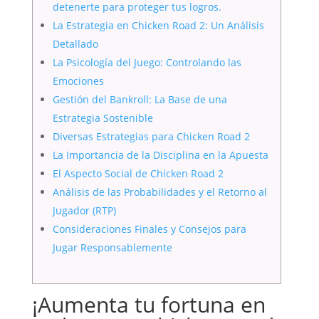
detenerte para proteger tus logros.
La Estrategia en Chicken Road 2: Un Análisis
Detallado
La Psicología del Juego: Controlando las
Emociones
Gestión del Bankroll: La Base de una
Estrategia Sostenible
Diversas Estrategias para Chicken Road 2
La Importancia de la Disciplina en la Apuesta
El Aspecto Social de Chicken Road 2
Análisis de las Probabilidades y el Retorno al
Jugador (RTP)
Consideraciones Finales y Consejos para
Jugar Responsablemente
¡Aumenta tu fortuna en