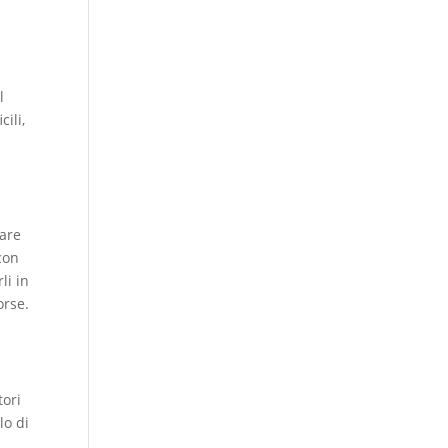
l
ili,
tare
con
li in
orse.
tori
lo di