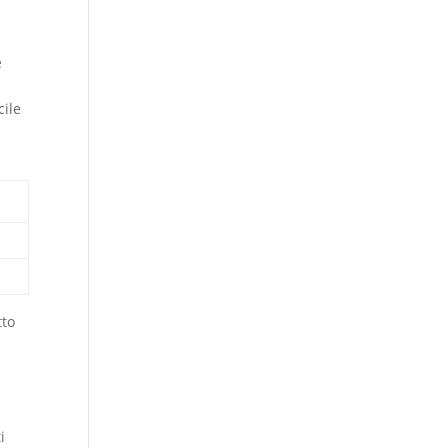
e
cile
tto
i