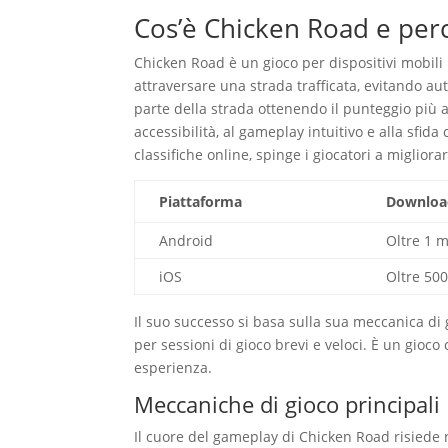
Cos’è Chicken Road e per
Chicken Road è un gioco per dispositivi mobili b
attraversare una strada trafficata, evitando auto
parte della strada ottenendo il punteggio più al
accessibilità, al gameplay intuitivo e alla sfid
classifiche online, spinge i giocatori a migliorar
Piattaforma
Downloa
Android
Oltre 1 m
iOS
Oltre 500
Il suo successo si basa sulla sua meccanica di
per sessioni di gioco brevi e veloci. È un gioco 
esperienza.
Meccaniche di gioco principali
Il cuore del gameplay di Chicken Road risiede 