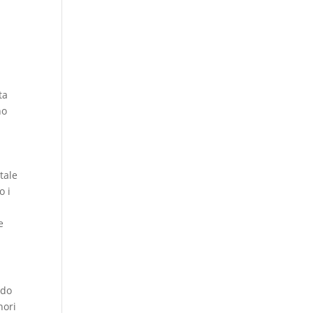
ta
no
tale
o i
e
ndo
nori