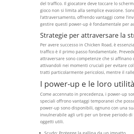
del traffico. Il giocatore deve toccare lo schermo
gioco non si limita alla semplice evasione. So
l’attraversamento, offrendo vantaggi come l’invi
gestire questi power-up è fondamentale per au
Strategie per attraversare la 
Per avere successo in Chicken Road, è essenzia
traffico è il primo passo fondamentale. Preveder
attraversare sono competenze che si affinano c
attivandoli nei momenti cruciali per evitare coll
tratti particolarmente pericolosi, mentre il r
I power-up e le loro utilit
Come accennato in precedenza, i power-up son
speciali offrono vantaggi temporanei che possono
power-up sono disponibili, ognuno con una sua s
invulnerabile agli urti per un breve periodo d
oggetti utili.
Scudo: Protegge la gallina da un impatto.