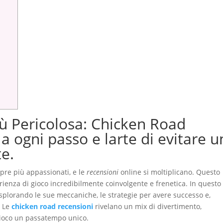
iù Pericolosa: Chicken Road
a ogni passo e larte di evitare u
te.
re più appassionati, e le
recensioni
online si moltiplicano. Questo
rienza di gioco incredibilmente coinvolgente e frenetica. In questo
splorando le sue meccaniche, le strategie per avere successo e,
. Le
chicken road recensioni
rivelano un mix di divertimento,
gioco un passatempo unico.